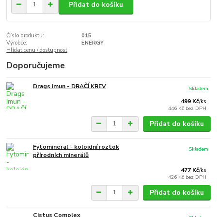
Přidat do košíku
Číslo produktu:
015
Výrobce:
ENERGY
Hlídat cenu / dostupnost
Doporučujeme
Drags Imun - DRAČÍ KREV
Skladem
499 Kč
/
ks
446 Kč
bez DPH
Přidat do košíku
Fytomineral - koloidní roztok
Skladem
přírodních minerálů
477 Kč
/
ks
426 Kč
bez DPH
Přidat do košíku
Cistus Complex