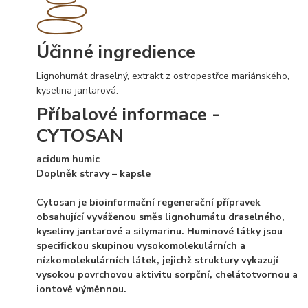
Účinné ingredience
Lignohumát draselný, extrakt z ostropestřce mariánského,
kyselina jantarová.
Příbalové informace -
CYTOSAN
acidum humic
Doplněk stravy – kapsle
Cytosan je bioinformační regenerační přípravek
obsahující vyváženou směs lignohumátu draselného,
kyseliny jantarové a silymarinu. Huminové látky jsou
speciﬁckou skupinou vysokomolekulárních a
nízkomolekulárních látek, jejichž struktury vykazují
vysokou povrchovou aktivitu sorpční, chelátotvornou a
iontově výměnnou.