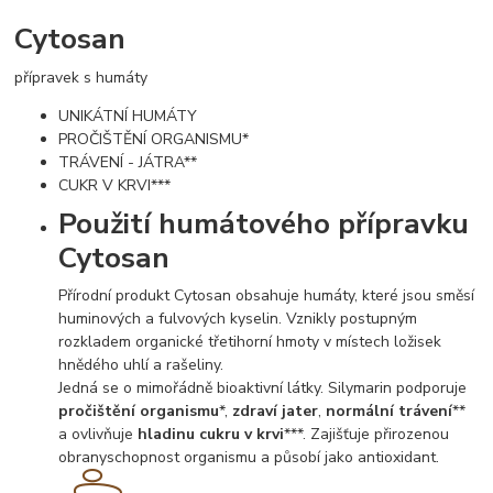
Cytosan
přípravek s humáty
UNIKÁTNÍ HUMÁTY
PROČIŠTĚNÍ ORGANISMU*
TRÁVENÍ - JÁTRA**
CUKR V KRVI***
Použití humátového přípravku
Cytosan
Přírodní produkt Cytosan obsahuje humáty, které jsou směsí
huminových a fulvových kyselin. Vznikly postupným
rozkladem organické třetihorní hmoty v místech ložisek
hnědého uhlí a rašeliny.
Jedná se o mimořádně bioaktivní látky. Silymarin podporuje
pročištění organismu
*,
zdraví jater
,
normální trávení
**
a ovlivňuje
hladinu cukru v krvi
***. Zajišťuje přirozenou
obranyschopnost organismu a působí jako antioxidant.