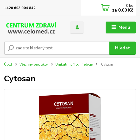
0
ks
+420 603 904 842
za
0,00 Kč
Menu
Hledat
Úvod
Všechny produkty
Unikátní přírodní zdroje
Cytosan
Cytosan