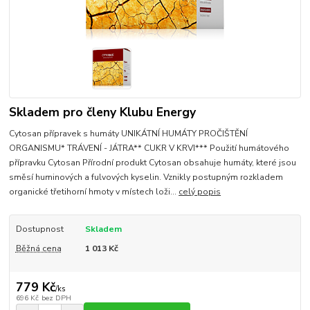
Skladem pro členy Klubu Energy
Cytosan přípravek s humáty UNIKÁTNÍ HUMÁTY PROČIŠTĚNÍ
ORGANISMU* TRÁVENÍ - JÁTRA** CUKR V KRVI*** Použití humátového
přípravku Cytosan Přírodní produkt Cytosan obsahuje humáty, které jsou
směsí huminových a fulvových kyselin. Vznikly postupným rozkladem
organické třetihorní hmoty v místech loži...
celý popis
Dostupnost
Skladem
Běžná cena
1 013 Kč
779 Kč
/
ks
696 Kč
bez DPH