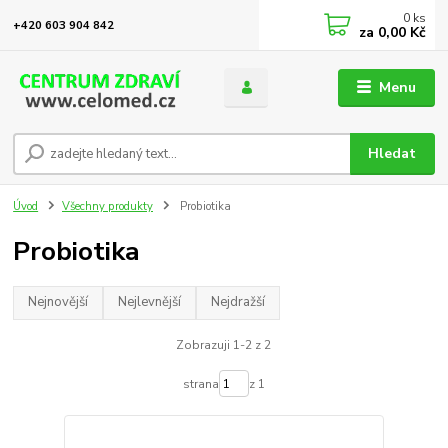
0
ks
+420 603 904 842
za
0,00 Kč
Menu
Hledat
Úvod
Všechny produkty
Probiotika
Probiotika
Nejnovější
Nejlevnější
Nejdražší
Zobrazuji 1-2 z 2
strana
z 1