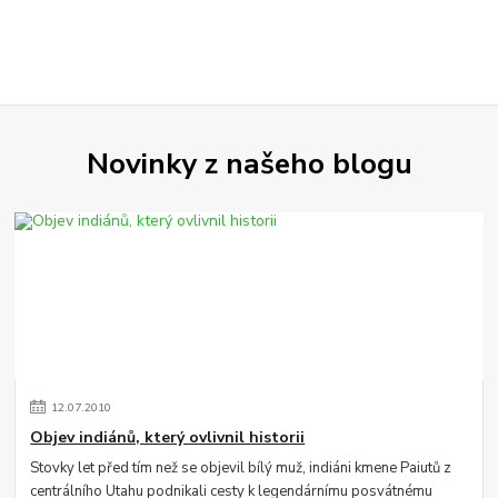
Novinky z našeho blogu
12
.
07
.
2010
Objev indiánů, který ovlivnil historii
Stovky let před tím než se objevil bílý muž, indiáni kmene Paiutů z
centrálního Utahu podnikali cesty k legendárnímu posvátnému