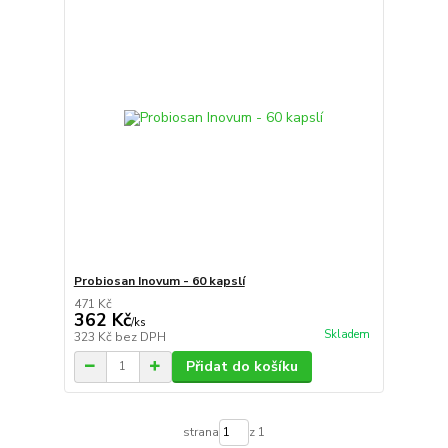
Probiosan Inovum - 60 kapslí
471 Kč
362 Kč
/
ks
Skladem
323 Kč
bez DPH
Přidat do košíku
strana
z 1