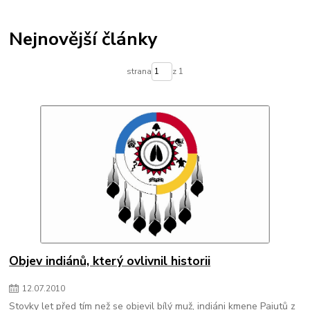
Nejnovější články
strana
z 1
Objev indiánů, který ovlivnil historii
12
.
07
.
2010
Stovky let před tím než se objevil bílý muž, indiáni kmene Paiutů z