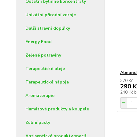
Ostatní bylinné koncentráty
Unikátní přírodní zdroje
Další stravní doplňky
Energy Food
Zelené potraviny
Terapeutické oleje
Almond 
370 Kč
Terapeutické nápoje
290 K
240 Kč
b
Aromaterapie
Humátové produkty a koupele
Zubní pasty
Antiseptické produkty specif.