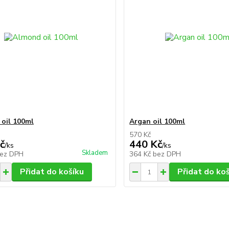
oil 100ml
Argan oil 100ml
570 Kč
č
440 Kč
/
ks
/
ks
Skladem
ez DPH
364 Kč
bez DPH
Přidat do košíku
Přidat do ko