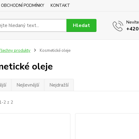
OBCHODNÍ PODMÍNKY
KONTAKT
Nevíte
Hledat
+420
šechny produkty
Kosmetické oleje
etické oleje
jší
Nejlevnější
Nejdražší
1-2 z 2