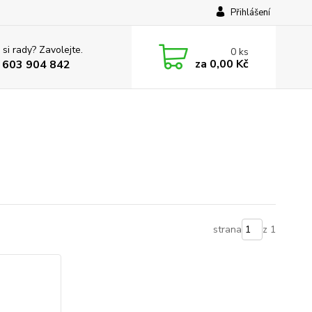
Přihlášení
 si rady? Zavolejte.
0
ks
za
0,00 Kč
 603 904 842
strana
z 1