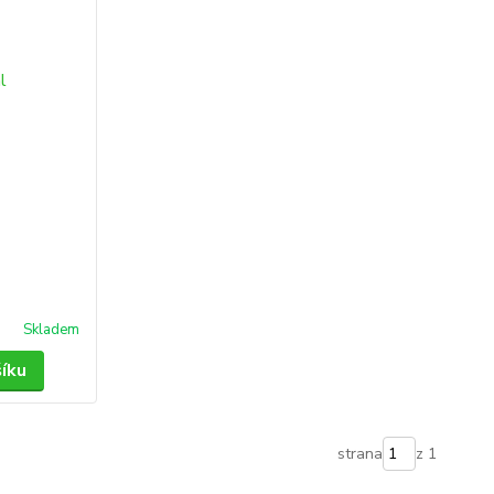
Skladem
šíku
strana
z 1