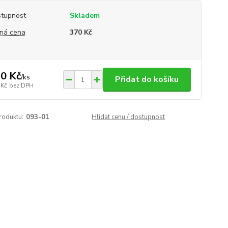
tupnost
Skladem
ná cena
370 Kč
0 Kč
/
ks
Přidat do košíku
 Kč
bez DPH
roduktu:
093-01
Hlídat cenu / dostupnost