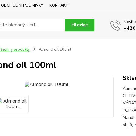
OBCHODNÍ PODMÍNKY
KONTAKT
Nevíte
Hledat
+420
šechny produkty
Almond oil 100ml
nd oil 100ml
Skla
Almond
CITLI
VÝRAZ
POPRAS
Mandlo
olejů, 