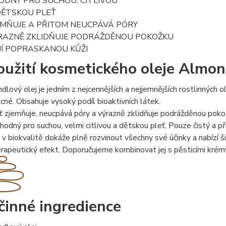
ODNÝ PRO SUCHOU, CITLIVOU
DĚTSKOU PLEŤ
EMŇUJE A PŘITOM NEUCPÁVÁ PÓRY
RAZNĚ ZKLIDŇUJE PODRÁŽDĚNOU POKOŽKU
JÍ POPRASKANOU KŮŽI
oužití kosmetického oleje Almon
dlový olej je jedním z nejcennějších a nejjemnějších rostlinných
cné. Obsahuje vysoký podíl bioaktivních látek.
ť zjemňuje, neucpává póry a výrazně zklidňuje podrážděnou poko
vhodný pro suchou, velmi citlivou a dětskou pleť. Pouze čistý a p
j v biokvalitě dokáže plně rozvinout všechny své účinky a nabízí 
erapeutický efekt. Doporučujeme kombinovat jej s pěsticími kré
činné ingredience