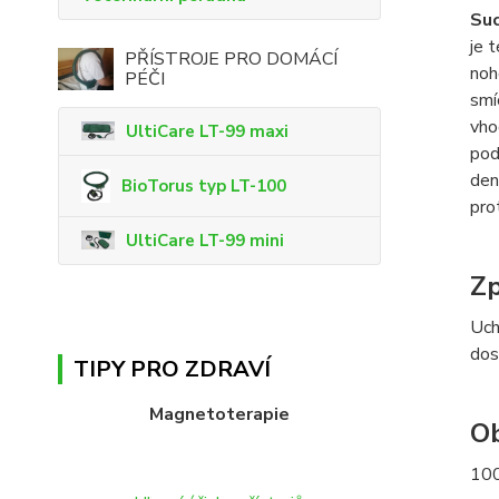
Suc
je 
PŘÍSTROJE PRO DOMÁCÍ
noh
PÉČI
smí
vho
UltiCare LT-99 maxi
pod
den
BioTorus typ LT-100
pro
UltiCare LT-99 mini
Zp
Uch
dos
TIPY PRO ZDRAVÍ
Magnetoterapie
Ob
100