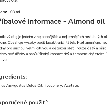
dlový olej.
jem:
100 ml
říbalové informace - Almond oil
dlový olej je jedním z nejcennějších a nejjemnějších rostlinných
cné. Obsahuje vysoký podíl bioaktivních látek. Pleť zjemňuje, n
dný pro suchou, velmi citlivou a dětskou pleť. Pouze čistý a přír
chny své účinky a nabízí široký kosmetický a terapeutický efekt.
ove.
gredients:
nus Amygdalus Dulcis Oil, Tocopheryl Acetate.
poručené použití: