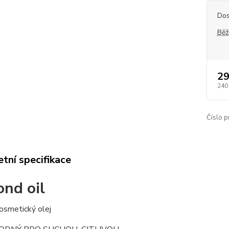
Dos
Běž
29
240
Číslo p
tní specifikace
nd oil
kosmetický olej