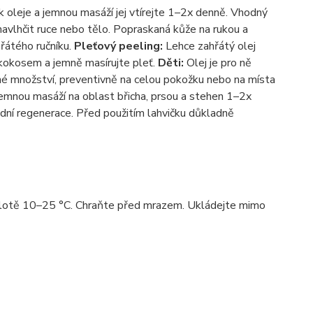
 oleje a jemnou masáží jej vtírejte 1–2x denně. Vhodný
navlhčit ruce nebo tělo. Popraskaná kůže na rukou a
řátého ručníku.
Pleťový peeling:
Lehce zahřátý olej
kokosem a jemně masírujte pleť.
Děti:
Olej je pro ně
bné množství, preventivně na celou pokožku nebo na místa
emnou masáží na oblast břicha, prsou a stehen 1–2x
dní regenerace. Před použitím lahvičku důkladně
eplotě 10–25 °C. Chraňte před mrazem. Ukládejte mimo