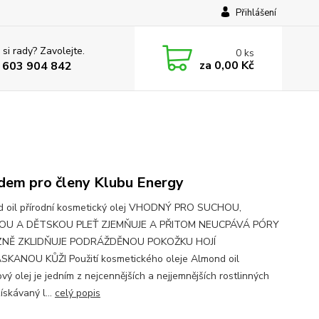
Přihlášení
 si rady? Zavolejte.
0
ks
za
0,00 Kč
 603 904 842
dem pro členy Klubu Energy
 oil přírodní kosmetický olej VHODNÝ PRO SUCHOU,
VOU A DĚTSKOU PLEŤ ZJEMŇUJE A PŘITOM NEUCPÁVÁ PÓRY
NĚ ZKLIDŇUJE PODRÁŽDĚNOU POKOŽKU HOJÍ
KANOU KŮŽI Použití kosmetického oleje Almond oil
vý olej je jedním z nejcennějších a nejjemnějších rostlinných
získávaný l...
celý popis