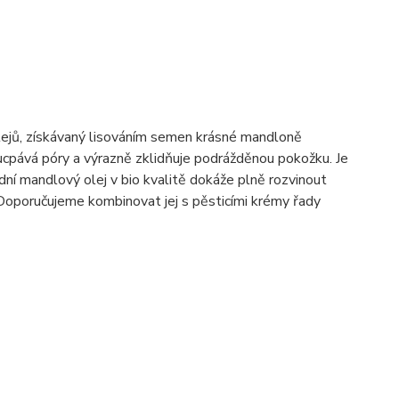
 olejů, získávaný lisováním semen krásné mandloně
eucpává póry a výrazně zklidňuje podrážděnou pokožku. Je
odní mandlový olej v bio kvalitě dokáže plně rozvinout
 Doporučujeme kombinovat jej s pěsticími krémy řady