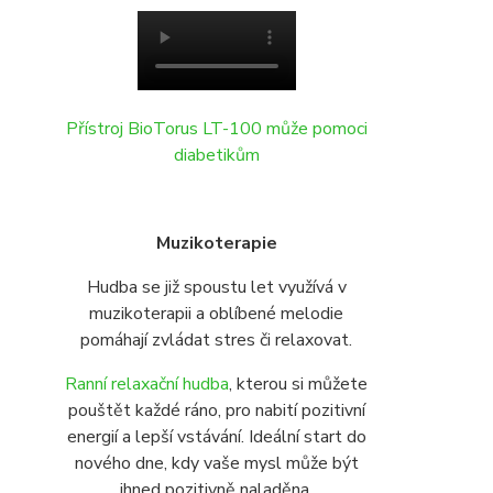
Přístroj BioTorus LT-100 může pomoci
diabetikům
Muzikoterapie
Hudba se již spoustu let využívá v
muzikoterapii a oblíbené melodie
pomáhají zvládat stres či relaxovat.
Ranní relaxační hudba
, kterou si můžete
pouštět každé ráno, pro nabití pozitivní
energií a lepší vstávání. Ideální start do
nového dne, kdy vaše mysl může být
ihned pozitivně naladěna.