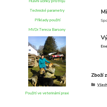
Hlavní účinky přístrojů
Technické parametry
Mi
Příklady použití
Spo
MVDr.Tereza Barsony
Vý
Ene
Zboží 
Všech
Použití ve veterinární praxi