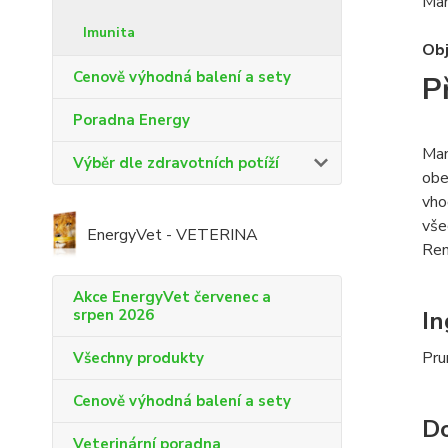
Man
Imunita
Ob
Cenově výhodná balení a sety
P
Poradna Energy
Man
Výběr dle zdravotních potíží
obe
vho
vše
EnergyVet - VETERINA
Ren
Akce EnergyVet červenec a
srpen 2026
In
Pru
Všechny produkty
Cenově výhodná balení a sety
Do
Veterinární poradna