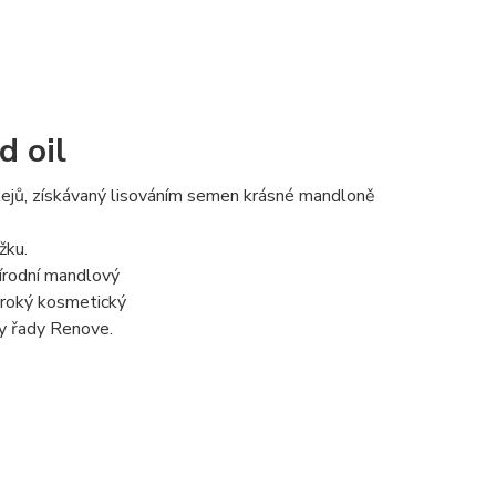
d oil
 olejů, získávaný lisováním semen krásné mandloně
žku.
řírodní mandlový
široký kosmetický
my řady Renove.