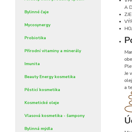
VH
A 
Bylinné čaje
ZJ
VÝ
Mycosynergy
HO
P
Probiotika
Přírodní vitaminy a minerály
Man
obe
Imunita
Ple
Je 
Beauty Energy kosmetika
ole
a t
Pěsticí kosmetika
Kosmetické oleje
Vlasová kosmetika - šampony
Ú
Bylinná mýdla