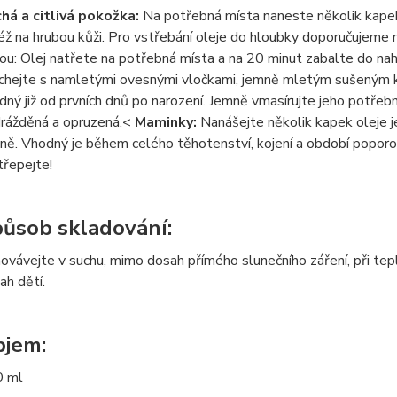
há a citlivá pokožka:
Na potřebná místa naneste několik kapek
též na hrubou kůži. Pro vstřebání oleje do hloubky doporučujeme 
ou: Olej natřete na potřebná místa a na 20 minut zabalte do nah
chejte s namletými ovesnými vločkami, jemně mletým sušeným 
dný již od prvních dnů po narození. Jemně vmasírujte jeho potře
rážděná a opruzená.<
Maminky:
Nanášejte několik kapek oleje j
ně. Vhodný je během celého těhotenství, kojení a období poporo
třepejte!
ůsob skladování:
ovávejte v suchu, mimo dosah přímého slunečního záření, při t
ah dětí.
jem:
 ml