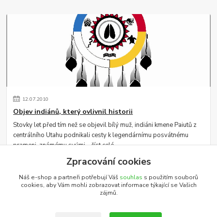
12
.
07
.
2010
Objev indiánů, který ovlivnil historii
Stovky let před tím než se objevil bílý muž, indiáni kmene Paiutů z
centrálního Utahu podnikali cesty k legendárnímu posvátnému
prameni, známému svými...
číst celé
Zpracování cookies
Náš e-shop a partneři potřebují Váš
souhlas
s použitím souborů
Zobrazit všechny články
cookies, aby Vám mohli zobrazovat informace týkající se Vašich
zájmů.
Katalog internetových obchodů