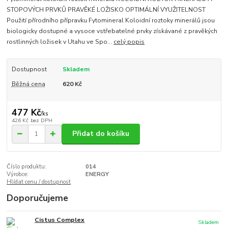
STOPOVÝCH PRVKŮ PRAVĚKÉ LOŽISKO OPTIMÁLNÍ VYUŽITELNOST
Použití přírodního přípravku Fytomineral Koloidní roztoky minerálů jsou
biologicky dostupné a vysoce vstřebatelné prvky získávané z pravěkých
rostlinných ložisek v Utahu ve Spo...
celý popis
Dostupnost
Skladem
Běžná cena
620 Kč
477 Kč
/
ks
426 Kč
bez DPH
Přidat do košíku
Číslo produktu:
014
Výrobce:
ENERGY
Hlídat cenu / dostupnost
Doporučujeme
Cistus Complex
Skladem