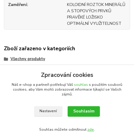
Zaměření
KOLOIDNÍ ROZTOK MINERÁLŮ
A STOPOVÝCH PRVKŮ
PRAVĚKÉ LOŽISKO
OPTIMÁLNÍ VYUŽITELNOST
Zboží zařazeno v kategoriích
Všechny produkty
Unikátní přírodní zdroje
Zpracování cookies
Přírodní vitaminy a minerály
Náš e-shop a partneři potřebují Váš
souhlas
s použitím souborů
cookies, aby Vám mohli zobrazovat informace týkající se Vašich
zájmů.
Katalog internetových obchodů
Souhlasím
Nastavení
Upravit sběr cookies.
Souhlas můžete odmítnout
zde
.
Vytvořeno na
Eshop-rychle.cz