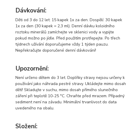
Dávkování:
Děti od 3 do 12 let: 15 kapek 1x za den. Dospělí: 30 kapek
1x za den (30 kapek = 2,3 ml). Denní dávku koloidního
roztoku minerálů zamíchejte ve sklenici vody a vypijte
pokud možno po jídle. Před použitím protřepejte. Po třech
týdnech užívání doporučujeme vždy 1 týden pauzu.
Nepřekračujte doporučené denní dávkování!
Upozornění:
Není určeno dětem do 3 let. Doplňky stravy nejsou určeny k
používání jako náhrada pestré stravy. Ukládejte mimo dosah
dětí! Skladujte v suchu, mimo dosah přímého slunečního
záření při teplotě 10-25 °C. Chraňte před mrazem. Případný
sediment není na závadu. Minimální trvanlivost do data
uvedeného na obalu.
Složení: