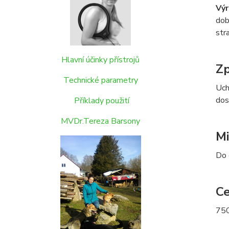
Výr
dob
str
Hlavní účinky přístrojů
Zp
Technické parametry
Uch
dos
Příklady použití
MVDr.Tereza Barsony
Mi
Do 
Ce
75