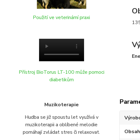
Ob
Použití ve veterinární praxi
135
Vý
Ene
Přístroj BioTorus LT-100 může pomoci
diabetikům
Param
Muzikoterapie
Hudba se již spoustu let využívá v
Výrob
muzikoterapii a oblíbené melodie
Obsah
pomáhají zvládat stres či relaxovat.