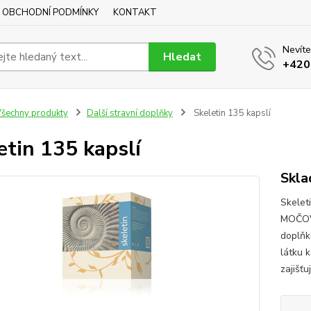
OBCHODNÍ PODMÍNKY
KONTAKT
Nevíte
Hledat
+420
šechny produkty
Další stravní doplňky
Skeletin 135 kapslí
etin 135 kapslí
Skla
Skelet
MOČOVÝ
doplňk
látku 
zajišťu