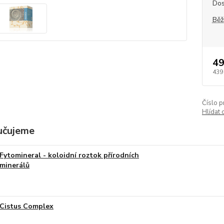
Dos
Běž
49
439
Číslo p
Hlídat 
učujeme
Fytomineral - koloidní roztok přírodních
minerálů
Cistus Complex