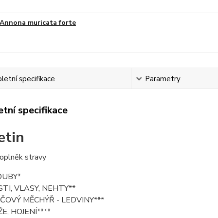
Annona muricata forte
etní specifikace
Parametry
tní specifikace
etin
doplněk stravy
OUBY*
TI, VLASY, NEHTY**
ČOVÝ MĚCHÝŘ - LEDVINY***
E, HOJENÍ****