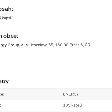
sah:
 kapslí
robce:
rgy Group, a. s.
, Jeseniova 55, 130 00 Praha 3, ČR
etry
ce
ENERGY
135 kapslí