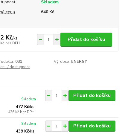
tupnost
Skladem
ná cena
640 Kč
2 Kč
/
ks
Přidat do košíku
 Kč
bez DPH
roduktu:
031
Výrobce:
ENERGY
cenu / dostupnost
Přidat do košíku
Skladem
477 Kč
/
ks
426 Kč
bez DPH
Skladem
Přidat do košíku
439 Kč
/
ks