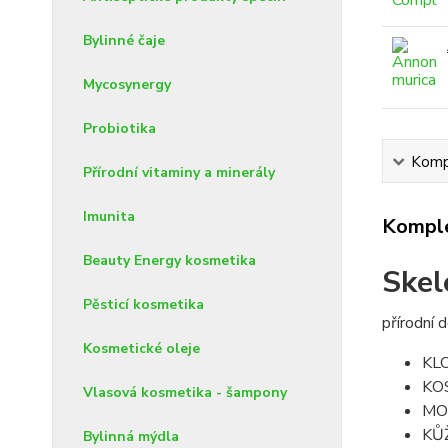
Bylinné čaje
Mycosynergy
Probiotika
Kompl
Přírodní vitaminy a minerály
Imunita
Komple
Beauty Energy kosmetika
Skel
Pěsticí kosmetika
přírodní 
Kosmetické oleje
KL
KOS
Vlasová kosmetika - šampony
MO
KŮŽ
Bylinná mýdla