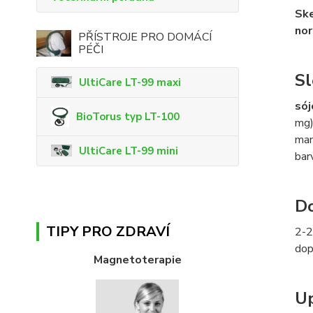
Ske
nor
PŘÍSTROJE PRO DOMÁCÍ
PÉČI
Sl
UltiCare LT-99 maxi
sój
BioTorus typ LT-100
mg)
man
UltiCare LT-99 mini
bar
Do
TIPY PRO ZDRAVÍ
2-2
dop
Magnetoterapie
Up