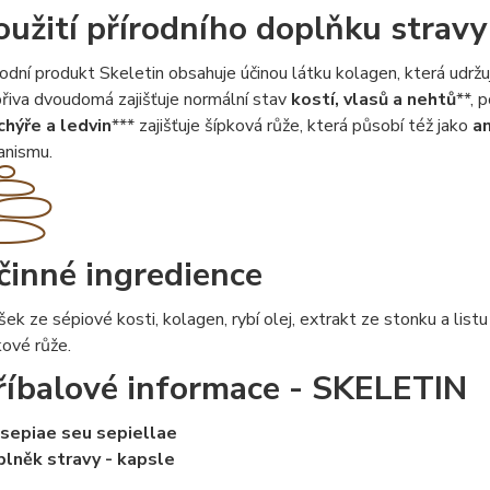
oužití přírodního doplňku stravy
rodní produkt Skeletin obsahuje účinou látku kolagen, která udržu
řiva dvoudomá zajišťuje normální stav
kostí, vlasů a nehtů
**, 
hýře a ledvin
*** zajišťuje šípková růže, která působí též jako
a
anismu.
činné ingredience
šek ze sépiové kosti, kolagen, rybí olej, extrakt ze stonku a lis
kové růže.
říbalové informace - SKELETIN
sepiae seu sepiellae
lněk stravy - kapsle