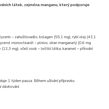
rodních látek, zejména manganu, který podporuje
lycerin – zahušťovadlo, kolagen (55,1 mg), rybí olej (43,1
lycerol monostearát – plnivo, síran manganatý (0,6 mg
12,3 mg), včelí vosk – leštící látka, karamel – přírodní
eduje 1 týden pauza. Během užívání přípravku
í dávkování.