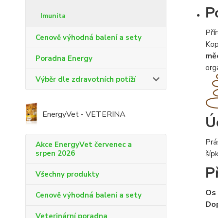
P
Imunita
Pří
Cenově výhodná balení a sety
Kop
měc
Poradna Energy
org
Výběr dle zdravotních potíží
EnergyVet - VETERINA
Ú
Prá
Akce EnergyVet červenec a
srpen 2026
šíp
P
Všechny produkty
Os 
Cenově výhodná balení a sety
Dop
Veterinární poradna