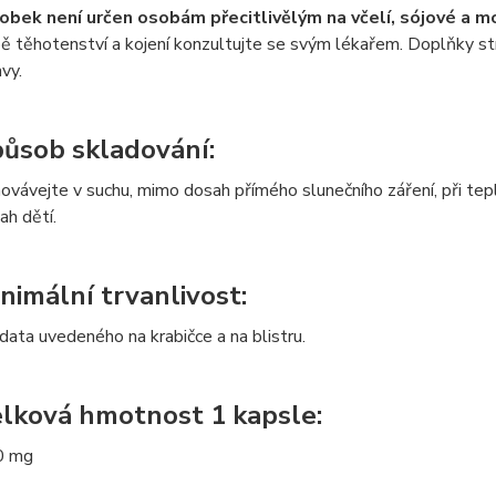
obek není určen osobám přecitlivělým na včelí, sójové a m
ě těhotenství a kojení konzultujte se svým lékařem. Doplňky str
avy.
ůsob skladování:
ovávejte v suchu, mimo dosah přímého slunečního záření, při t
ah dětí.
nimální trvanlivost:
data uvedeného na krabičce a na blistru.
lková hmotnost 1 kapsle:
0 mg