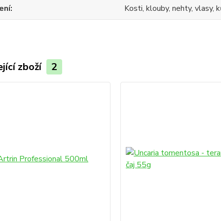
ení
Kosti, klouby, nehty, vlasy, k
jící zboží
2