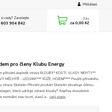
Přihlášení
 si rady? Zavolejte.
0
ks
za
0,00 Kč
 603 904 842
dem pro členy Klubu Energy
in přírodní doplněk stravy KLOUBY* KOSTI, VLASY, NEHTY**
 MĚCHÝŘ - LEDVINY*** KŮŽE, HOJENÍ**** Použití přírodního
u stravy Skeletin Přírodní produkt Skeletin obsahuje účinou
kolagen, která udržuje zdravé klouby*. Kopřiva dvoudomá
je normální stav kostí, vlasů a...
celý popis