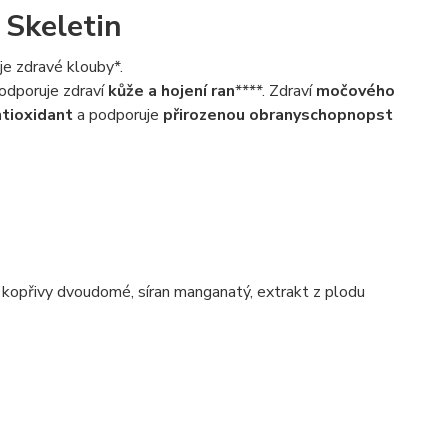
 Skeletin
je zdravé klouby*.
podporuje zdraví
kůže a hojení ran
****. Zdraví
močového
ntioxidant
a podporuje
přirozenou obranyschopnopst
tu kopřivy dvoudomé, síran manganatý, extrakt z plodu