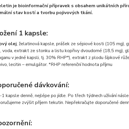
letin je bioinformační přípravek s obsahem unikátních pří
mální stav kostí a tvorbu pojivových tkání.
ožení 1 kapsle:
ový olej
, želatinová kapsle, prášek ze sépiové kosti (105 mg), g
, voda, extrakt ze stonku a listu kopřivy dvoudomé (18,5 mg), g
ganu v jedné kapsli, tj. 30% RHP*), extrakt z plodu šípkové růže (
vivo, lecitin – emulgátor. *RHP referenční hodnota příjmu
poručené dávkování:
-1 kapsle denně, nejlépe po jídle. Po třech týdnech užívání násl
oručujeme zvýšit příjem tekutin. Nepřekračujte doporučené denn
ozornění: