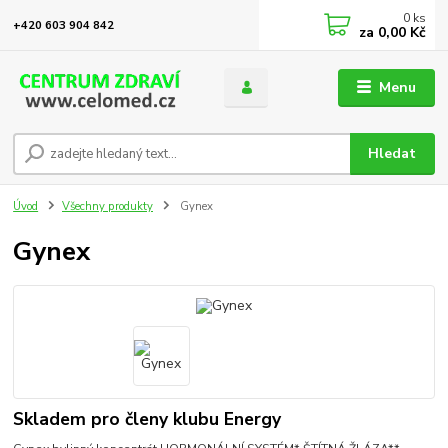
0
ks
+420 603 904 842
za
0,00 Kč
Menu
Hledat
Úvod
Všechny produkty
Gynex
Gynex
Skladem pro členy klubu Energy