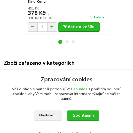
King Kong
Skeletin 135
491 Kč
640 Kč
378 Kč
492 Kč
/
ks
/
ks
Skladem
338 Kč
bez DPH
439 Kč
bez 
Přidat do košíku
Zboží zařazeno v kategoriích
Všechny produkty
Zpracování cookies
Pentagram - bylinné koncentráty
Náš e-shop a partneři potřebují Váš
souhlas
s použitím souborů
cookies, aby Vám mohli zobrazovat informace týkající se Vašich
zájmů.
Katalog internetových obchodů
Souhlasím
Nastavení
Upravit sběr cookies.