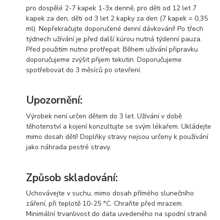
pro dospělé 2-7 kapek 1-3x denně, pro děti od 12 let 7
kapek za den, děti od 3 let 2 kapky za den (7 kapek = 0,35
ml). Nepřekračujte doporučené denní dávkování! Po třech
týdnech užívání je před další kúrou nutná týdenní pauza.
Před použitím nutno protřepat. Během užívání připravku
doporučujeme zvýšit přijem tekutin. Doporučujeme
spotřebovat do 3 měsíců po otevření.
Upozornění:
Výrobek není určen dětem do 3 let. Užívání v době
těhotenství a kojení konzultujte se svým lékařem. Ukládejte
mimo dosah dětí! Doplňky stravy nejsou určeny k používání
jako náhrada pestré stravy.
Způsob skladování:
Uchovávejte v suchu, mimo dosah přímého slunečního
záření, při teplotě 10-25 °C. Chraňte před mrazem.
Minimální trvanlivost do data uvedeného na spodní straně