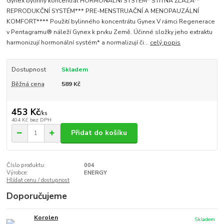
Gynex bylinný koncentrát HORMONÁLNÍ SYSTÉM* ŠTÍTNÁ ŽLÁZA**
REPRODUKČNÍ SYSTÉM*** PRE-MENSTRUAČNÍ A MENOPAUZÁLNÍ
KOMFORT**** Použití bylinného koncentrátu Gynex V rámci Regenerace
v Pentagramu® náleží Gynex k prvku Země. Účinné složky jeho extraktu
harmonizují hormonální systém* a normalizují či...
celý popis
Dostupnost
Skladem
Běžná cena
589 Kč
453 Kč
/
ks
404 Kč
bez DPH
Přidat do košíku
Číslo produktu:
004
Výrobce:
ENERGY
Hlídat cenu / dostupnost
Doporučujeme
Korolen
Skladem