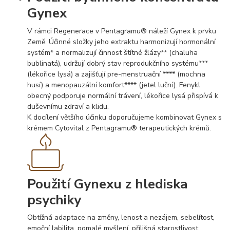
Gynex
V rámci Regenerace v Pentagramu® náleží Gynex k prvku
Země. Účinné složky jeho extraktu harmonizují hormonální
systém* a normalizují činnost štítné žlázy** (chaluha
bublinatá), udržují dobrý stav reprodukčního systému***
(lékořice lysá) a zajišťují pre-menstruační **** (mochna
husí) a menopauzální komfort**** (jetel luční). Fenykl
obecný podporuje normální trávení, lékořice lysá přispívá k
duševnímu zdraví a klidu.
K docílení většího účinku doporučujeme kombinovat Gynex s
krémem Cytovital z Pentagramu® terapeutických krémů.
Použití Gynexu z hlediska
psychiky
Obtížná adaptace na změny, lenost a nezájem, sebelítost,
emoční labilita, pomalé myšlení, přílišná starostlivost,