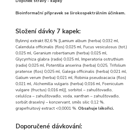
Doplňek stravy - kapky
Bioinformační přípravek se širokospektrálním účinkem.
Složení dávky 7 kapek:
Bylinný extrakt 82,6 % [Lamium album (herba) 0,032 ml,
Calendula officinalis (flos) 0,025 ml, Fucus vesiculosus (tot.)
0,025 ml, Geranium robertianum (herba) 0,025 ml,
Glycyrrhiza glabra (radix) 0,025 ml, Imperatoria ostruthium
(radix) 0,025 ml, Potentilla anserina (herba) 0,025, Trifolium
pratense (flos) 0,025 ml, Galega officinalis (herba) 0,021 ml,
Galium verum (herba) 0,021 ml, Robinia pseudoacacia (flos)
0,021 ml, Alchemilla vulgaris (herba) 0,016 ml, Foeniculum
vulgare (fructus) 0,016 ml)], sorbitol – zahušťovadlo,
celulóza – zahušťovadlo, voda, xanthan – zahušťovadlo,
sorbát draselný – konzervant, směs silic 0,12 %,
grapefruitový extract <0,0001 %.
Obsahuje lékořici.
Doporučené dávkování: