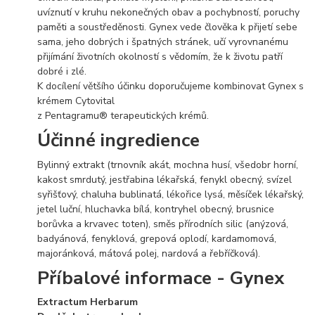
uvíznutí v kruhu nekonečných obav a pochybností, poruchy
paměti a soustředěnosti. Gynex vede člověka k přijetí sebe
sama, jeho dobrých i špatných stránek, učí vyrovnanému
přijímání životních okolností s vědomím, že k životu patří
dobré i zlé.
K docílení většího účinku doporučujeme kombinovat Gynex s
krémem Cytovital
z Pentagramu® terapeutických krémů.
Účinné ingredience
Bylinný extrakt (trnovník akát, mochna husí, všedobr horní,
kakost smrdutý, jestřabina lékařská, fenykl obecný, svízel
syřišťový, chaluha bublinatá, lékořice lysá, měsíček lékařský,
jetel luční, hluchavka bílá, kontryhel obecný, brusnice
borůvka a krvavec toten), směs přírodních silic (anýzová,
badyánová, fenyklová, grepová oplodí, kardamomová,
majoránková, mátová polej, nardová a řebříčková).
Příbalové informace - Gynex
Extractum Herbarum