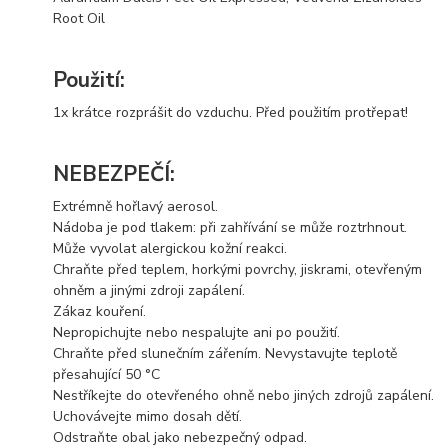
Root Oil
Použití:
1x krátce rozprášit do vzduchu. Před použitím protřepat!
NEBEZPEČÍ:
Extrémně hořlavý aerosol.
Nádoba je pod tlakem: při zahřívání se může roztrhnout.
Může vyvolat alergickou kožní reakci.
Chraňte před teplem, horkými povrchy, jiskrami, otevřeným
ohněm a jinými zdroji zapálení.
Zákaz kouření.
Nepropichujte nebo nespalujte ani po použití.
Chraňte před slunečním zářením. Nevystavujte teplotě
přesahující 50 °C
Nestříkejte do otevřeného ohně nebo jiných zdrojů zapálení.
Uchovávejte mimo dosah dětí.
Odstraňte obal jako nebezpečný odpad.