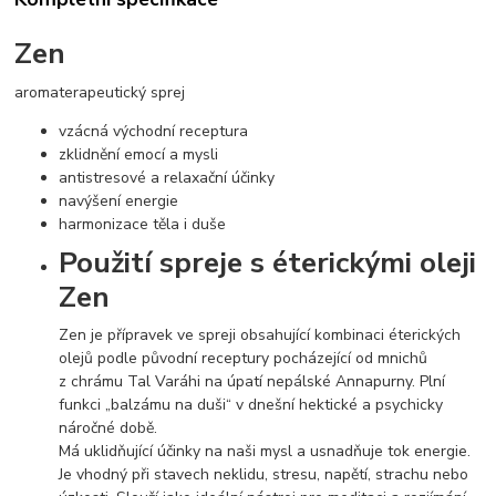
Zen
aromaterapeutický sprej
vzácná východní receptura
zklidnění emocí a mysli
antistresové a relaxační účinky
navýšení energie
harmonizace těla i duše
Použití spreje s éterickými oleji
Zen
Zen je přípravek ve spreji obsahující kombinaci éterických
olejů podle původní receptury pocházející od mnichů
z chrámu Tal Varáhi na úpatí nepálské Annapurny. Plní
funkci „balzámu na duši“ v dnešní hektické a psychicky
náročné době.
Má uklidňující účinky na naši mysl a usnadňuje tok energie.
Je vhodný při stavech neklidu, stresu, napětí, strachu nebo