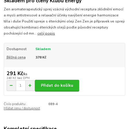
Skladem pro členy Klubu Energy
Zen aromaterapeutický sprej vzácná východní receptura zklidnění emocí
a mysli antistresové a relaxační účinky navýšení energie harmonizace
těla i duše Použití spreje s éterickými oleji Zen Zen je přípravek ve spreji
obsahující kombinaci éterických olejů podle původní receptury
pocházející od mn...
celý popis
Dostupnost
Skladem
Běžná cena
378 Kč
291 Kč
/
ks
240 Kč
bez DPH
Přidat do košíku
Číslo produktu:
089-4
Hlídat cenu / dostupnost
Kompletní specifikace