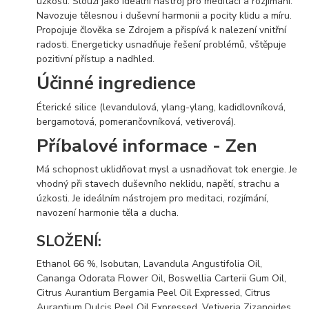
úzkosti. Slouží jako ideální nástroj pro meditaci a rozjímání.
Navozuje tělesnou i duševní harmonii a pocity klidu a míru.
Propojuje člověka se Zdrojem a přispívá k nalezení vnitřní
radosti. Energeticky usnadňuje řešení problémů, vštěpuje
pozitivní přístup a nadhled.
Účinné ingredience
Éterické silice (levandulová, ylang-ylang, kadidlovníková,
bergamotová, pomerančovníková, vetiverová).
Příbalové informace - Zen
Má schopnost uklidňovat mysl a usnadňovat tok energie. Je
vhodný při stavech duševního neklidu, napětí, strachu a
úzkosti. Je ideálním nástrojem pro meditaci, rozjímání,
navození harmonie těla a ducha.
SLOŽENÍ:
Ethanol 66 %, Isobutan, Lavandula Angustifolia Oil,
Cananga Odorata Flower Oil, Boswellia Carterii Gum Oil,
Citrus Aurantium Bergamia Peel Oil Expressed, Citrus
Aurantium Dulcis Peel Oil Expressed, Vetiveria Zizanoides