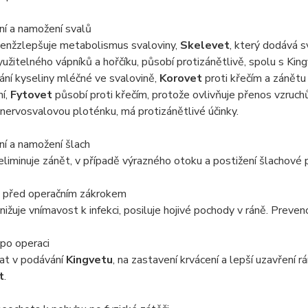
í a namožení svalů
jenž
zlepšuje metabolismus svaloviny,
Skelevet
, který dodává 
užitelného vápníků a hořčíku, působí protizánětlivě, spolu s Kin
ní kyseliny mléčné ve svalovině,
Korovet
proti křečím a zánětu
ní,
Fytovet
působí proti křečím, protože ovlivňuje přenos vzruchů
 nervosvalovou ploténku, má protizánětlivé účinky.
í a namožení šlach
eliminuje zánět, v případě výrazného otoku a postižení šlachové
 před operačním zákrokem
nižuje vnímavost k infekci, posiluje hojivé pochody v ráně. Preven
po operaci
at v podávání
Kingvetu
, na zastavení krvácení a lepší uzavření r
t
.