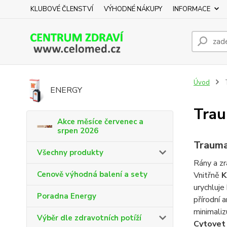
KLUBOVÉ ČLENSTVÍ
VÝHODNÉ NÁKUPY
INFORMACE
Úvod
ENERGY
Tra
Akce měsíce červenec a
srpen 2026
Traum
Všechny produkty
Rány a zr
Cenově výhodná balení a sety
Vnitřně
K
urychluje
Poradna Energy
přírodní 
minimaliz
Výběr dle zdravotních potíží
Cytovet