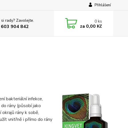
Přihlášení
 si rady? Zavolejte.
0
ks
za
0,00 Kč
 603 904 842
ní bakteriální infekce,
 do rány (působí jako
 okrajů rány k sobě,
užít vnitřně i přímo do rány