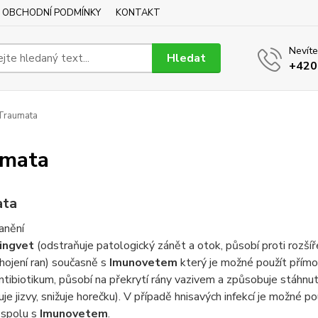
OBCHODNÍ PODMÍNKY
KONTAKT
Nevíte
Hledat
+420
Traumata
umata
ata
anění
ingvet
(odstraňuje patologický zánět a otok, působí proti rozšíře
 hojení ran) současně s
Imunovetem
který je možné použít přímo
antibiotikum, působí na překrytí rány vazivem a způsobuje stáhnutí
uje jizvy, snižuje horečku). V případě hnisavých infekcí je možné po
spolu s
Imunovetem
.