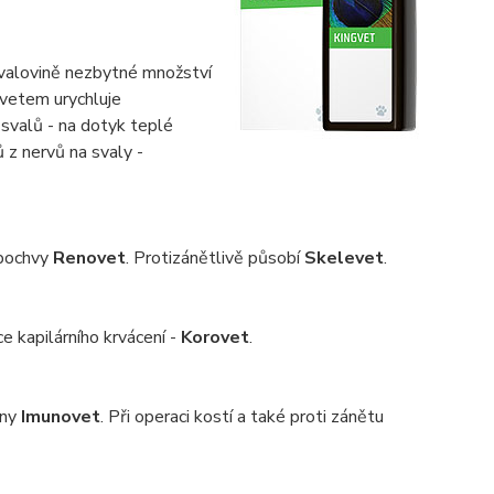
svalovině nezbytné množství
gvetem urychluje
 svalů - na dotyk teplé
 z nervů na svaly -
 pochvy
Renovet
. Protizánětlivě působí
Skelevet
.
ce kapilárního krvácení -
Korovet
.
ány
Imunovet
. Při operaci kostí a také proti zánětu