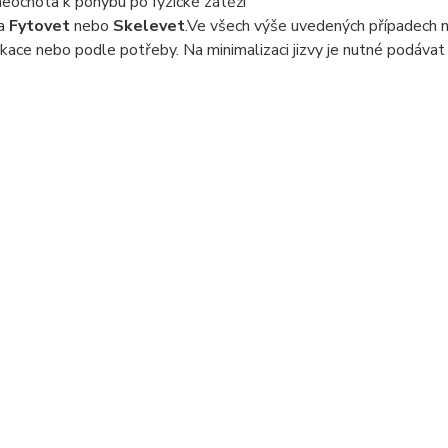
eochota k pohybu po fyzické zátěži
a
Fytovet
nebo
Skelevet
.Ve všech výše uvedených případech n
ikace nebo podle potřeby. Na minimalizaci jizvy je nutné podávat