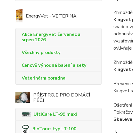
Zhmožděn
EnergyVet - VETERINA
Kingvet
snadno vy
odbourává
Akce EnergyVet červenec a
srpen 2026
vyzařová
ovlivňuje
Všechny produkty
Zhmožděn
Cenově výhodná balení a sety
Kingvet
Veterinární poradna
Prevence
Kingvet s
PŘÍSTROJE PRO DOMÁCÍ
PÉČI
Ošetření 
Pokračov
UltiCare LT-99 maxi
Skeleve
BioTorus typ LT-100