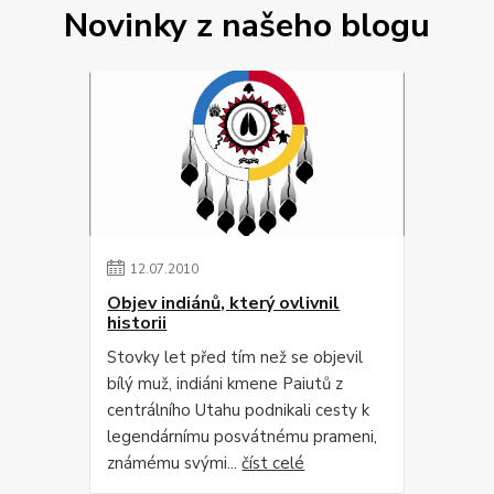
Novinky z našeho blogu
12
.
07
.
2010
Objev indiánů, který ovlivnil
historii
Stovky let před tím než se objevil
bílý muž, indiáni kmene Paiutů z
centrálního Utahu podnikali cesty k
legendárnímu posvátnému prameni,
známému svými...
číst celé