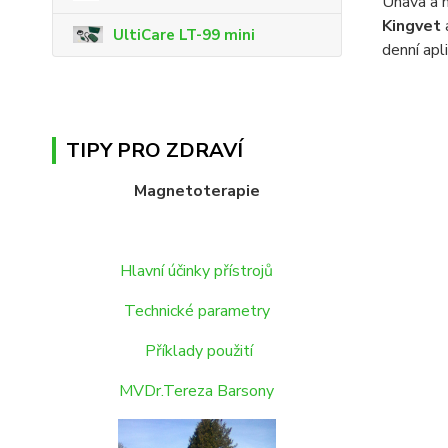
Únava a n
Kingvet
UltiCare LT-99 mini
denní apl
TIPY PRO ZDRAVÍ
Magnetoterapie
Hlavní účinky přístrojů
Technické parametry
Příklady použití
MVDr.Tereza Barsony