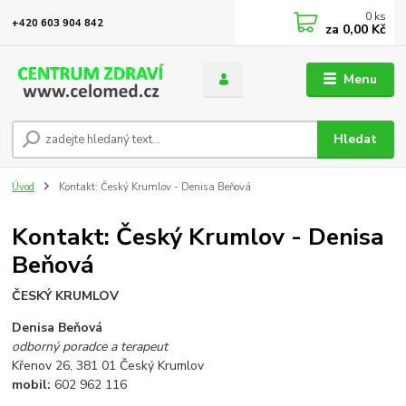
0
ks
+420 603 904 842
za
0,00 Kč
Menu
Hledat
Úvod
Kontakt: Český Krumlov - Denisa Beňová
Kontakt: Český Krumlov - Denisa
Beňová
ČESKÝ KRUMLOV
Denisa Beňová
odborný poradce a terapeut
Křenov 26, 381 01 Český Krumlov
mobil:
602 962 116