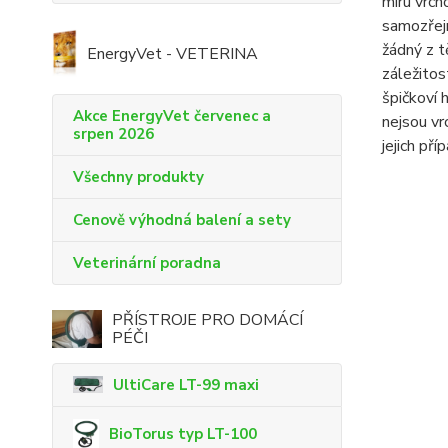
míru vrch
samozřejm
žádný z t
EnergyVet - VETERINA
záležitos
špičkoví 
Akce EnergyVet červenec a
nejsou vr
srpen 2026
jejich př
Všechny produkty
Cenově výhodná balení a sety
Veterinární poradna
PŘÍSTROJE PRO DOMÁCÍ
PÉČI
UltiCare LT-99 maxi
BioTorus typ LT-100