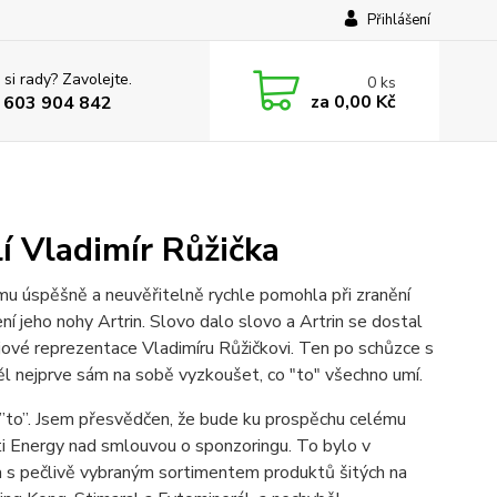
Přihlášení
 si rady? Zavolejte.
0
ks
za
0,00 Kč
 603 904 842
lí Vladimír Růžička
u úspěšně a neuvěřitelně rychle pomohla při zranění
í jeho nohy Artrin. Slovo dalo slovo a Artrin se dostal
ové reprezentace Vladimíru Růžičkovi. Ten po schůzce s
těl nejprve sám na sobě vyzkoušet, co "to" všechno umí.
guje ”to”. Jsem přesvědčen, že bude ku prospěchu celému
ti Energy nad smlouvou o sponzoringu. To bylo v
lka s pečlivě vybraným sortimentem produktů šitých na