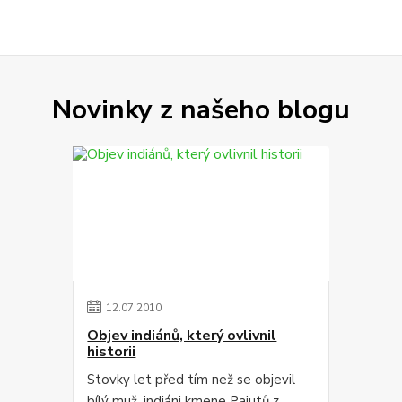
Novinky z našeho blogu
12
.
07
.
2010
Objev indiánů, který ovlivnil
historii
Stovky let před tím než se objevil
bílý muž, indiáni kmene Paiutů z