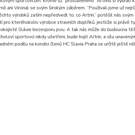
olovým sportovcům. Kromě už ”proslaveného” Artrinu si vybrali K
ě ani Vironal se svým širokým záběrem. “Používali jsme už nejrů
ěchto výrobků zatím nepředvedl to, co Artrin,” potěšil nás svým s
tí pro kteréhokoliv výrobce stravních doplňků, jestliže si právě ty 
hokejisté Slávie bezesporu jsou. A tak nás může do budoucna těšit
choloví sportovci nikdy ušetřeni, bude hojit Artrin, a sílu unave
ípadném podílu na kondici členů HC Slavia Praha se určitě ještě n