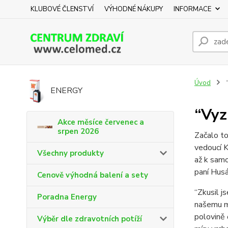
KLUBOVÉ ČLENSTVÍ
VÝHODNÉ NÁKUPY
INFORMACE
Úvod
“
ENERGY
“Vyz
Akce měsíce červenec a
srpen 2026
Začalo to
vedoucí K
Všechny produkty
až k samo
paní Husá
Cenově výhodná balení a sety
“Zkusil j
Poradna Energy
našemu mu
polovině 
Výběr dle zdravotních potíží