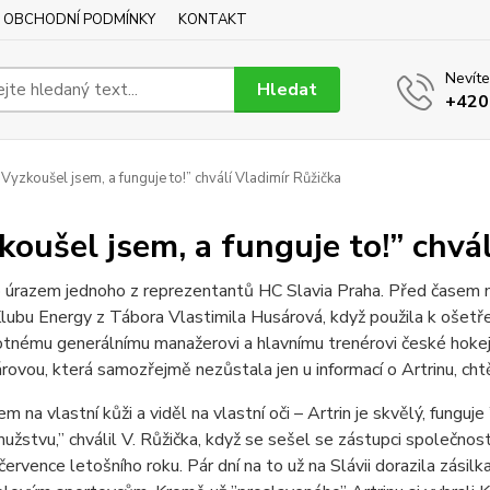
OBCHODNÍ PODMÍNKY
KONTAKT
Nevíte
Hledat
+420
Vyzkoušel jsem, a funguje to!” chválí Vladimír Růžička
koušel jsem, a funguje to!” chvá
 úrazem jednoho z reprezentantů HC Slavia Praha. Před časem m
lubu Energy z Tábora Vlastimila Husárová, když použila k ošetřen
tnému generálnímu manažerovi a hlavnímu trenérovi české hokej
rovou, která samozřejmě nezůstala jen u informací o Artrinu, ch
sem na vlastní kůži a viděl na vlastní oči – Artrin je skvělý, fun
žstvu,” chválil V. Růžička, když se sešel se zástupci společnos
července letošního roku. Pár dní na to už na Slávii dorazila zási