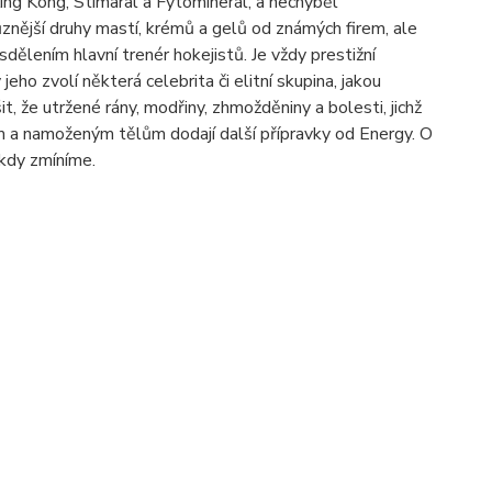
ing Kong, Stimaral a Fytominerál, a nechyběl
znější druhy mastí, krémů a gelů od známých firem, ale
dělením hlavní trenér hokejistů. Je vždy prestižní
jeho zvolí některá celebrita či elitní skupina, jakou
, že utržené rány, modřiny, zhmožděniny a bolesti, jichž
ným a namoženým tělům dodají další přípravky od Energy. O
ěkdy zmíníme.