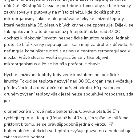
důležité, 38 stupňů Celsia je potřebné k tomu, aby se bílé krvinky
zaktivizovaly a putovaly na místo zánětu, kde dokáží pohltit
mikroorganismy. Jakmile ale podáváme léky ke snížení teploty,
která nedosáhla 38, přesun bílých krvinek se zpomaluje. Děje-li se
tak opakovaně, a to dokonce už při teplotě nízko nad 37 0C,
dochází k blokování prvotní nespecifické imunitní reakce. Jednak
proto, že bílé krvinky neputují tam, kam mají, za druhé z důvodu, že
nefunguje komunikace mezi slezinou a centrem termoregulace v
mozku. Právě slezina vysílá signál, že se v těle objevil
mikroorganismus a že se ho tělo potřebuje zbavit.
Rychlé snižování teploty tedy vede k oslabení nespecifické
imunity. Pokud se teplota nezvýší nad 38 0C, organismus vyžaduje
především klid a dostatečné množství tekutin. Při prvním ani
druhém zvýšení teploty však ještě nelze spolehlivě rozpoznat, zda
jde
o onemocnění virové nebo bakteriální. Obvykle platí, že čím
rychleji teplota stoupá (třeba až ke 40 st.), tím spíše se můžeme
přiklonit k tomu, že se pravděpodobně jedná o virózu. Při
bakteriálních infekcích se teplota zvyšuje pozvolna a nedosahuje
tak vysokých hodnot.