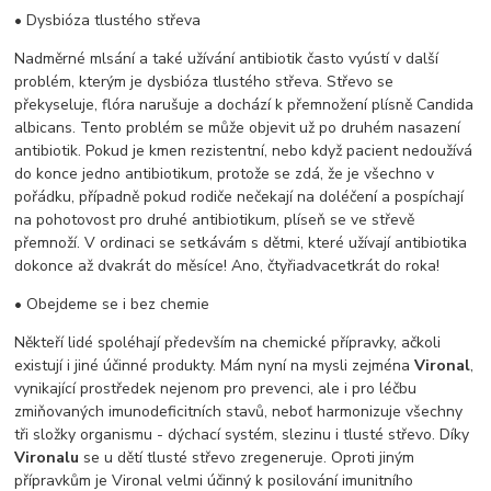
• Dysbióza tlustého střeva
Nadměrné mlsání a také užívání antibiotik často vyústí v další
problém, kterým je dysbióza tlustého střeva. Střevo se
překyseluje, flóra narušuje a dochází k přemnožení plísně Candida
albicans. Tento problém se může objevit už po druhém nasazení
antibiotik. Pokud je kmen rezistentní, nebo když pacient nedoužívá
do konce jedno antibiotikum, protože se zdá, že je všechno v
pořádku, případně pokud rodiče nečekají na doléčení a pospíchají
na pohotovost pro druhé antibiotikum, plíseň se ve střevě
přemnoží. V ordinaci se setkávám s dětmi, které užívají antibiotika
dokonce až dvakrát do měsíce! Ano, čtyřiadvacetkrát do roka!
• Obejdeme se i bez chemie
Někteří lidé spoléhají především na chemické přípravky, ačkoli
existují i jiné účinné produkty. Mám nyní na mysli zejména
Vironal
,
vynikající prostředek nejenom pro prevenci, ale i pro léčbu
zmiňovaných imunodeficitních stavů, neboť harmonizuje všechny
tři složky organismu - dýchací systém, slezinu i tlusté střevo. Díky
Vironalu
se u dětí tlusté střevo zregeneruje. Oproti jiným
přípravkům je Vironal velmi účinný k posilování imunitního