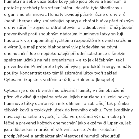
humátu na sebe váže těžké kovy, jako jsou olovo a kadmium, a
protože prochází přes střevní stěnu, dokáže tyto škodliviny z
organismu eliminovat. Humáty likvidují plísně, různé druhy virů
(např. i herpes viry, způsobující opary) a chrání buňky před různými
druhy záření – zejména ultrafialovým a radioaktivním, čímž působí
preventivně proti zhoubným nádorům. Huminové látky snižují
hustotu krve, napomáhají rychlému rozpouštění krevních sraženin
a výronů, a mají proto blahodárný vliv především na cévní
onemocnění. Jde o nejdokonalejší přírodní substance s širokým
spektrem účinků na náš organismus – a to jak léčebným, tak i
preventivním. Právě proto byly při vývoji produktů Energy humáty
použity. Koncentrát této téměř zázračné látky tvoří základ
Cytosanu (kapsle k vnitřnímu užití) a Balneolu (koupele).
Cytosan je určen k vnitřnímu užívání. Humáty v něm obsažené
příznivě ovlivňují zejména střeva. Jejich narušenou sliznici pokryjí
huminové látky ochranným mikrofilmem, a zabraňují tak průniku
těžkých kovů a toxických látek do krevního oběhu. Tyto škodliviny
navazují na sebe a vylučují z těla ven, což má význam také při
léčbě a prevenci kožních onemocnění jako ekzémy či lupénka, jež
jsou důsledkem narušené střevní sliznice. Antimikrobiální,
protiplísňové a antibakteriální vlastnosti humátů předurčují