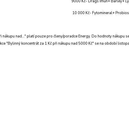
9000 Kč- Drags Imun+ Barley+ Ly
10 000 Kč- Fytomineral+ Probiosa
i nákupu nad..." platí pouze pro členy/poradce Energy. Do hodnoty nákupu se
akce "Bylinný koncentrát za 1 Kč při nákupu nad 5000 Kč" se na období listo