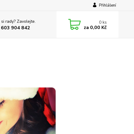
Přihlášení
 si rady? Zavolejte.
0
ks
za
0,00 Kč
 603 904 842