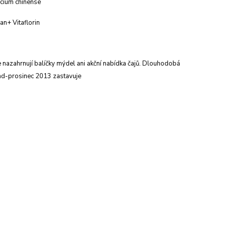
cium chinense
n+ Vitaflorin
 nazahrnují balíčky mýdel ani akční nabídka čajů. Dlouhodobá
pad-prosinec 2013 zastavuje