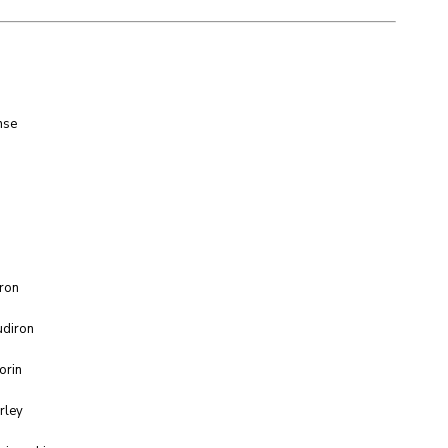
nse
on
in
al
iron
udiron
orin
rley