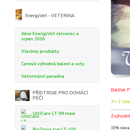
EnergyVet - VETERINA
Akce EnergyVet červenec a
srpen 2026
Všechny produkty
Cenově výhodná balení a sety
Veterinární poradna
Balíček P
PŘÍSTROJE PRO DOMÁCÍ
PÉČI
3+ 2 zda
UltiCare LT-99 maxi
Zvýhodně
15% slev
BioTorus typ LT-100