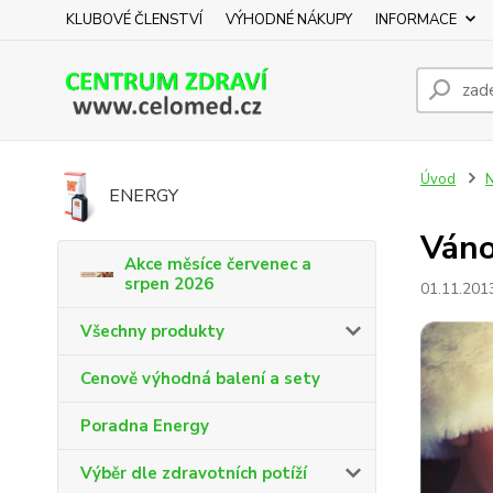
KLUBOVÉ ČLENSTVÍ
VÝHODNÉ NÁKUPY
INFORMACE
Úvod
N
ENERGY
Váno
Akce měsíce červenec a
srpen 2026
01.11.201
Všechny produkty
Cenově výhodná balení a sety
Poradna Energy
Výběr dle zdravotních potíží