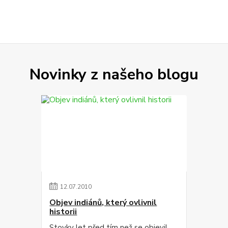
Novinky z našeho blogu
12
.
07
.
2010
Objev indiánů, který ovlivnil
historii
Stovky let před tím než se objevil