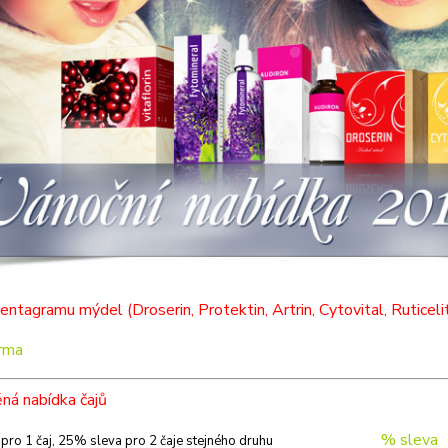
entagramu mýdel (Droserin, Protektin, Artrin, Cytovital, Ruticeli
rma
ná nabídka čajů
% sleva
a pro 1 čaj, 25% sleva pro 2 čaje stejného druhu