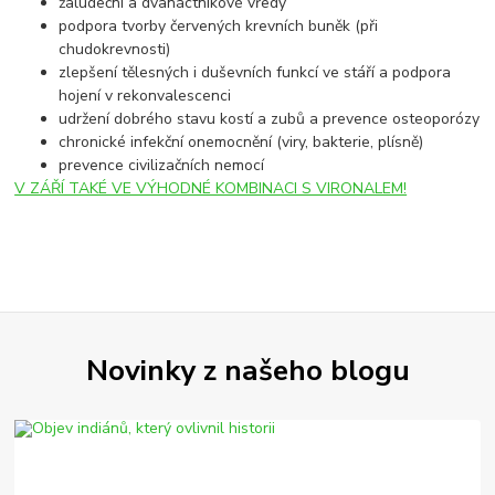
žaludeční a dvanáctníkové vředy
podpora tvorby červených krevních buněk (při
chudokrevnosti)
zlepšení tělesných i duševních funkcí ve stáří a podpora
hojení v rekonvalescenci
udržení dobrého stavu kostí a zubů a prevence osteoporózy
chronické infekční onemocnění (viry, bakterie, plísně)
prevence civilizačních nemocí
V ZÁŘÍ TAKÉ VE VÝHODNÉ KOMBINACI S VIRONALEM!
Novinky z našeho blogu