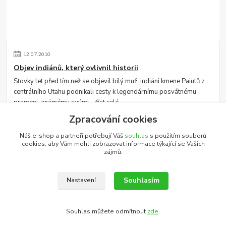
12
.
07
.
2010
Objev indiánů, který ovlivnil historii
Stovky let před tím než se objevil bílý muž, indiáni kmene Paiutů z
centrálního Utahu podnikali cesty k legendárnímu posvátnému
prameni, známému svými...
číst celé
Zpracování cookies
Náš e-shop a partneři potřebují Váš
souhlas
s použitím souborů
Zobrazit všechny články
cookies, aby Vám mohli zobrazovat informace týkající se Vašich
zájmů.
Katalog internetových obchodů
Souhlasím
Nastavení
Upravit sběr cookies.
Souhlas můžete odmítnout
zde
.
Vytvořeno na
Eshop-rychle.cz