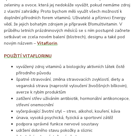
zeleniny a ovoce, která jej nedokáže vyvážit, pokud nemáme zdroj
z vlastní zahrádky. Proto bychom měli využít všech možností k
doplnění přírodních forem vitaminů. Uživatelé a příznivci Energy
vědí, že jejich bohatým zdrojem je přípravek B!omultivitamin. V
průběhu letních prázdninových měsíců se s ním postupně začnete
setkávat ve zcela novém balení (blistrech), designu a také pod
novým názvem –
Vitaflorin
.
POUŽITÍ VITAFLORINU
vyvážený zdroj vitaminů a biologicky aktivních látek čistě
přírodního původu
špatné stravování, změna stravovacích zvyklostí, diety a
veganská strava (naprosté vyloučení živočišných bílkovin),
averze k rybím produktům
zatížení střev užíváním antibiotik, hormonální antikoncepce,
střevní onemocnění
vyčerpávající životní styl – stres, alkohol, kouření, káva
únava, vysoká psychická, fyzická a sportovní zátěž
podpora správné funkce nervové soustavy
udržení dobrého stavu pokožky a sliznic