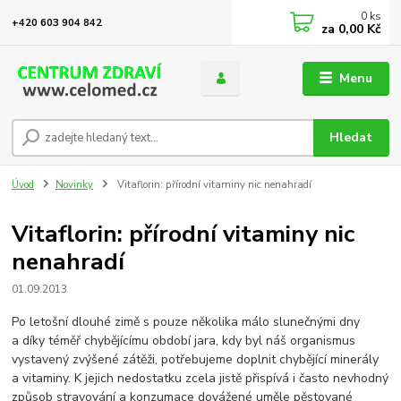
0
ks
+420 603 904 842
za
0,00 Kč
Menu
Hledat
Úvod
Novinky
Vitaflorin: přírodní vitaminy nic nenahradí
Vitaflorin: přírodní vitaminy nic
nenahradí
01.09.2013
Po letošní dlouhé zimě s pouze několika málo slunečnými dny
a díky téměř chybějícímu období jara, kdy byl náš organismus
vystavený zvýšené zátěži, potřebujeme doplnit chybějící minerály
a vitaminy. K jejich nedostatku zcela jistě přispívá i často nevhodný
způsob stravování a konzumace dovážené uměle pěstované