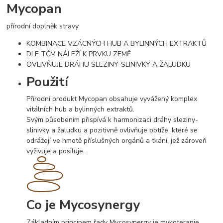
Mycopan
přírodní doplněk stravy
KOMBINACE VZÁCNÝCH HUB A BYLINNÝCH EXTRAKTŮ
DLE TČM NÁLEŽÍ K PRVKU ZEMĚ
OVLIVŇUJE DRÁHU SLEZINY-SLINIVKY A ŽALUDKU
Použití
Přírodní produkt Mycopan obsahuje vyvážený komplex
vitálních hub a bylinných extraktů.
Svým působením přispívá k harmonizaci dráhy sleziny-
slinivky a žaludku a pozitivně ovlivňuje obtíže, které se
odrážejí ve hmotě příslušných orgánů a tkání, jež zároveň
vyživuje a posiluje.
Co je Mycosynergy
Základním principem řady Mycosynergy je mykoterapie,