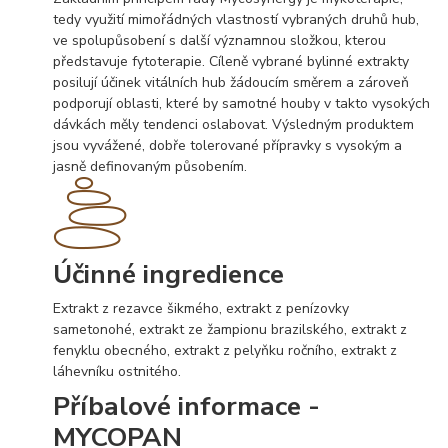
tedy využití mimořádných vlastností vybraných druhů hub,
ve spolupůsobení s další významnou složkou, kterou
představuje fytoterapie. Cíleně vybrané bylinné extrakty
posilují účinek vitálních hub žádoucím směrem a zároveň
podporují oblasti, které by samotné houby v takto vysokých
dávkách měly tendenci oslabovat. Výsledným produktem
jsou vyvážené, dobře tolerované přípravky s vysokým a
jasně definovaným působením.
Účinné ingredience
Extrakt z rezavce šikmého, extrakt z penízovky
sametonohé, extrakt ze žampionu brazilského, extrakt z
fenyklu obecného, extrakt z pelyňku ročního, extrakt z
láhevníku ostnitého.
Příbalové informace -
MYCOPAN