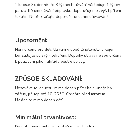
1 kapsle 3x denně. Po 3 týdnech užívání následuje 1 týden
pauza. Během užívání přípravku doporučujeme zvýšit příjem
tekutin. Nepřekračujte doporučené denní dávkování!
Upozornění:
Není určeno pro děti. Užívání v době těhotenství a kojení
konzultujte se svým lékařem. Doplňky stravy nejsou určeny
k používání jako náhrada pestré stravy.
ZPŮSOB SKLADOVÁNÍ:
Uchovávejte v suchu, mimo dosah přímého slunečního
záření, při teplotě 10–25 °C. Chraňte před mrazem.
Ukládejte mimo dosah dětí.
Minimální trvanlivost:
Do data uvedeného na krabičce a na blistru.