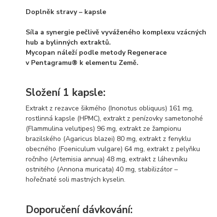
Doplněk stravy – kapsle
Síla a synergie pečlivě vyváženého komplexu vzácných
hub a bylinných extraktů.
Mycopan náleží podle metody Regenerace
v Pentagramu® k elementu Země.
Složení 1 kapsle:
Extrakt z rezavce šikmého (Inonotus obliquus) 161 mg,
rostlinná kapsle (HPMC), extrakt z penízovky sametonohé
(Flammulina velutipes) 96 mg, extrakt ze žampionu
brazilského (Agaricus blazei) 80 mg, extrakt z fenyklu
obecného (Foeniculum vulgare) 64 mg, extrakt z pelyňku
ročního (Artemisia annua) 48 mg, extrakt z láhevníku
ostnitého (Annona muricata) 40 mg, stabilizátor –
hořečnaté soli mastných kyselin.
Doporučení dávkování: