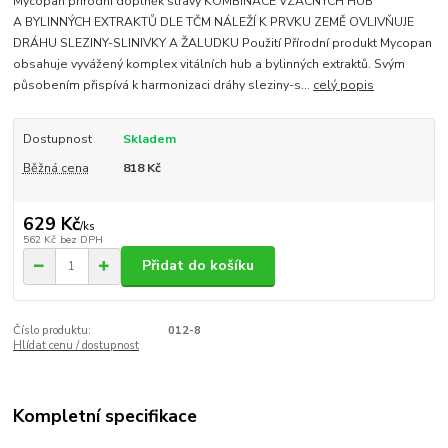
Mycopan přírodní doplněk stravy KOMBINACE VZÁCNÝCH HUB
A BYLINNÝCH EXTRAKTŮ DLE TČM NÁLEŽÍ K PRVKU ZEMĚ OVLIVŇUJE
DRÁHU SLEZINY-SLINIVKY A ŽALUDKU Použití Přírodní produkt Mycopan
obsahuje vyvážený komplex vitálních hub a bylinných extraktů. Svým
působením přispívá k harmonizaci dráhy sleziny-s...
celý popis
Dostupnost
Skladem
Běžná cena
818 Kč
629 Kč
/
ks
562 Kč
bez DPH
Přidat do košíku
Číslo produktu:
012-8
Hlídat cenu / dostupnost
Kompletní specifikace