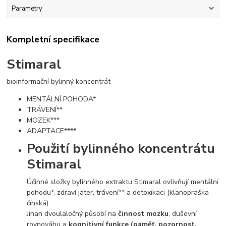
Parametry
Kompletní specifikace
Stimaral
bioinformační bylinný koncentrát
MENTÁLNÍ POHODA*
TRÁVENÍ**
MOZEK***
ADAPTACE****
Použití bylinného koncentrátu
Stimaral
Účinné složky bylinného extraktu Stimaral ovlivňují mentální
pohodu*, zdraví jater, trávení** a detoxikaci (klanopraška
čínská).
Jinan dvoulaločný působí na
činnost mozku
, duševní
rovnováhu a
kognitivní funkce (paměť, pozornost,