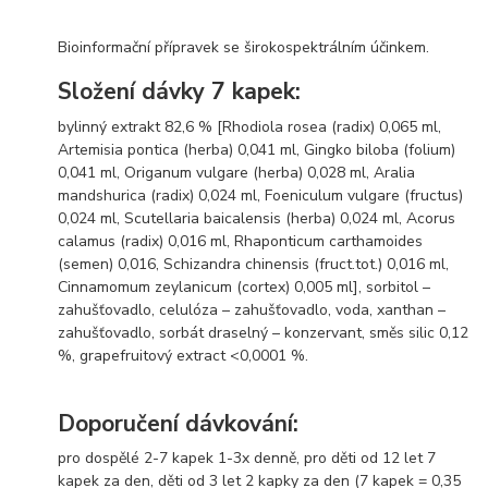
Bioinformační přípravek se širokospektrálním účinkem.
Složení dávky 7 kapek:
bylinný extrakt 82,6 % [Rhodiola rosea (radix) 0,065 ml,
Artemisia pontica (herba) 0,041 ml, Gingko biloba (folium)
0,041 ml, Origanum vulgare (herba) 0,028 ml, Aralia
mandshurica (radix) 0,024 ml, Foeniculum vulgare (fructus)
0,024 ml, Scutellaria baicalensis (herba) 0,024 ml, Acorus
calamus (radix) 0,016 ml, Rhaponticum carthamoides
(semen) 0,016, Schizandra chinensis (fruct.tot.) 0,016 ml,
Cinnamomum zeylanicum (cortex) 0,005 ml], sorbitol –
zahušťovadlo, celulóza – zahušťovadlo, voda, xanthan –
zahušťovadlo, sorbát draselný – konzervant, směs silic 0,12
%, grapefruitový extract <0,0001 %.
Doporučení dávkování:
pro dospělé 2-7 kapek 1-3x denně, pro děti od 12 let 7
kapek za den, děti od 3 let 2 kapky za den (7 kapek = 0,35