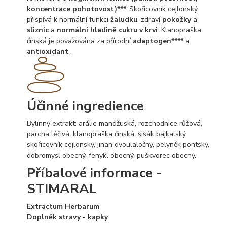
koncentrace pohotovost)
***. Skořicovník cejlonský
přispívá k normální funkci
žaludku
, zdraví
pokožky
a
sliznic
a
normální hladině cukru v krvi
. Klanopraška
čínská je považována za přírodní
adaptogen
**** a
antioxidant
.
Účinné ingredience
Bylinný extrakt: arálie mandžuská, rozchodnice růžová,
parcha léčivá, klanopraška čínská, šišák bajkalský,
skořicovník cejlonský, jinan dvoulaločný, pelyněk pontský,
dobromysl obecný, fenykl obecný, puškvorec obecný.
Příbalové informace -
STIMARAL
Extractum Herbarum
Doplněk stravy - kapky