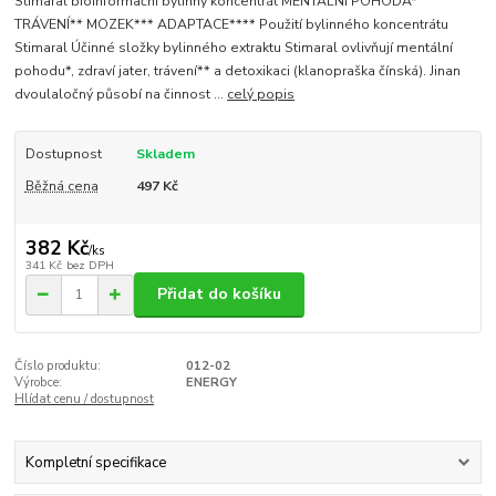
Stimaral bioinformační bylinný koncentrát MENTÁLNÍ POHODA*
TRÁVENÍ** MOZEK*** ADAPTACE**** Použití bylinného koncentrátu
Stimaral Účinné složky bylinného extraktu Stimaral ovlivňují mentální
pohodu*, zdraví jater, trávení** a detoxikaci (klanopraška čínská). Jinan
dvoulaločný působí na činnost ...
celý popis
Dostupnost
Skladem
Běžná cena
497 Kč
382 Kč
/
ks
341 Kč
bez DPH
Přidat do košíku
Číslo produktu:
012-02
Výrobce:
ENERGY
Hlídat cenu / dostupnost
Kompletní specifikace