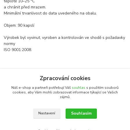
teplotě 10–25 °C
a chránit před mrazem.
Minimální trvanlivost do data uvedeného na obalu.
Objem: 90 kapslí
Výrobek byl vyvinut, vyroben a kontrolován ve shodě s požadavky
normy
ISO 9001:2008.
Zboží zařazeno v kategoriích
Zpracování cookies
Všechny produkty
Náš e-shop a partneři potřebují Váš
souhlas
s použitím souborů
cookies, aby Vám mohli zobrazovat informace týkající se Vašich
zájmů.
Katalog internetových obchodů
Souhlasím
Nastavení
Upravit sběr cookies.