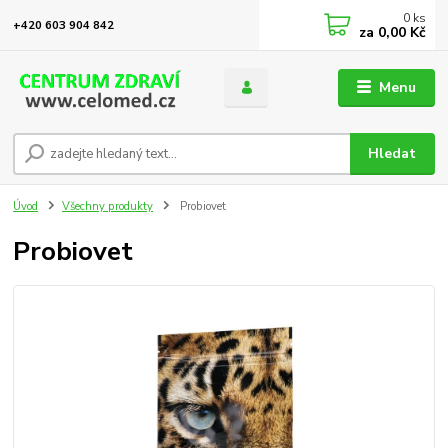
0
ks
+420 603 904 842
za
0,00 Kč
Menu
Hledat
Úvod
Všechny produkty
Probiovet
Probiovet