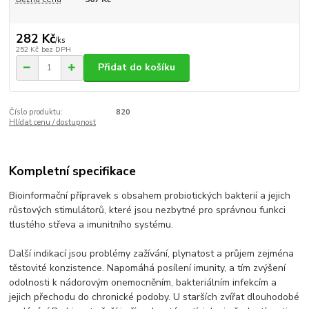
282 Kč
/
ks
252 Kč
bez DPH
Přidat do košíku
Číslo produktu:
820
Hlídat cenu / dostupnost
Kompletní specifikace
Bioinformační přípravek s obsahem probiotických bakterií a jejich
růstových stimulátorů, které jsou nezbytné pro správnou funkci
tlustého střeva a imunitního systému.
Další indikací jsou problémy zažívání, plynatost a průjem zejména
těstovité konzistence. Napomáhá posílení imunity, a tím zvýšení
odolnosti k nádorovým onemocněním, bakteriálním infekcím a
jejich přechodu do chronické podoby. U starších zvířat dlouhodobé