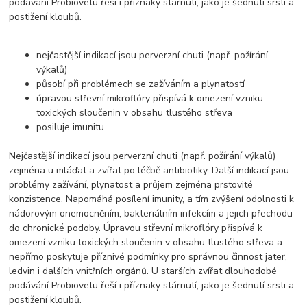
podávání Probiovetu řeší i příznaky stárnutí, jako je šednutí srsti a
postižení kloubů.
nejčastější indikací jsou perverzní chuti (např. požírání
výkalů)
působí při problémech se zažíváním a plynatostí
úpravou střevní mikroflóry přispívá k omezení vzniku
toxických sloučenin v obsahu tlustého střeva
posiluje imunitu
Nejčastější indikací jsou perverzní chuti (např. požírání výkalů)
zejména u mláďat a zvířat po léčbě antibiotiky. Další indikací jsou
problémy zažívání, plynatost a průjem zejména prstovité
konzistence. Napomáhá posílení imunity, a tím zvýšení odolnosti k
nádorovým onemocněním, bakteriálním infekcím a jejich přechodu
do chronické podoby. Úpravou střevní mikroflóry přispívá k
omezení vzniku toxických sloučenin v obsahu tlustého střeva a
nepřímo poskytuje příznivé podmínky pro správnou činnost jater,
ledvin i dalších vnitřních orgánů. U starších zvířat dlouhodobé
podávání Probiovetu řeší i příznaky stárnutí, jako je šednutí srsti a
postižení kloubů.