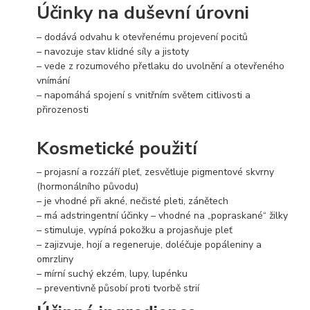
Účinky na duševní úrovni
– dodává odvahu k otevřenému projevení pocitů
– navozuje stav klidné síly a jistoty
– vede z rozumového přetlaku do uvolnění a otevřeného
vnímání
– napomáhá spojení s vnitřním světem citlivosti a
přirozenosti
Kosmetické použití
– projasní a rozzáří pleť, zesvětluje pigmentové skvrny
(hormonálního původu)
– je vhodné při akné, nečisté pleti, zánětech
– má adstringentní účinky – vhodné na „popraskané“ žilky
– stimuluje, vypíná pokožku a projasňuje pleť
– zajizvuje, hojí a regeneruje, doléčuje popáleniny a
omrzliny
– mírní suchý ekzém, lupy, lupénku
– preventivně působí proti tvorbě strií