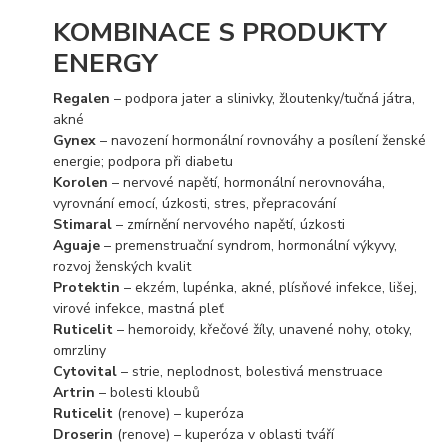
KOMBINACE S PRODUKTY
ENERGY
Regalen
– podpora jater a slinivky, žloutenky/tučná játra,
akné
Gynex
– navození hormonální rovnováhy a posílení ženské
energie; podpora při diabetu
Korolen
– nervové napětí, hormonální nerovnováha,
vyrovnání emocí, úzkosti, stres, přepracování
Stimaral
– zmírnění nervového napětí, úzkosti
Aguaje
– premenstruační syndrom, hormonální výkyvy,
rozvoj ženských kvalit
Protektin
– ekzém, lupénka, akné, plísňové infekce, lišej,
virové infekce, mastná pleť
Ruticelit
– hemoroidy, křečové žíly, unavené nohy, otoky,
omrzliny
Cytovital
– strie, neplodnost, bolestivá menstruace
Artrin
– bolesti kloubů
Ruticelit
(renove) – kuperóza
Droserin
(renove) – kuperóza v oblasti tváří