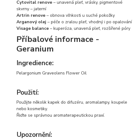
Cytovital renove
– unavená pleť, vrásky, pigmentové
skvrny – jaterní
Artrin renove
– obnova vlhkosti u suché pokožky
Arganový olej
– péče o zralou pleť, vhodný i po opalování
Visage balance
– kuperóza, unavená pleť, rozšířené póry
Příbalové informace -
Geranium
Ingredience:
Pelargonium Graveolens Flower Oil
Použití:
Použijte několik kapek do difuzéru, aromalampy, koupele
nebo kosmetiky.
Řiďte se správnou aromaterapeutickou praxí.
Upozornění: