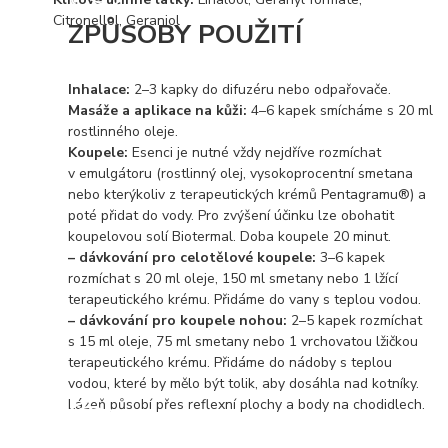
Citronellol, Geraniol
ZPŮSOBY POUŽITÍ
Inhalace:
2–3 kapky do difuzéru nebo odpařovače.
Masáže a aplikace na kůži:
4–6 kapek smícháme s 20 ml
rostlinného oleje.
Koupele:
Esenci je nutné vždy nejdříve rozmíchat
v emulgátoru (rostlinný olej, vysokoprocentní smetana
nebo kterýkoliv z terapeutických krémů Pentagramu®) a
poté přidat do vody. Pro zvýšení účinku lze obohatit
koupelovou solí Biotermal. Doba koupele 20 minut.
– dávkování pro celotělové koupele:
3–6 kapek
rozmíchat s 20 ml oleje, 150 ml smetany nebo 1 lžící
terapeutického krému. Přidáme do vany s teplou vodou.
– dávkování pro koupele nohou:
2–5 kapek rozmíchat
s 15 ml oleje, 75 ml smetany nebo 1 vrchovatou lžičkou
terapeutického krému. Přidáme do nádoby s teplou
vodou, které by mělo být tolik, aby dosáhla nad kotníky.
Lázeň působí přes reflexní plochy a body na chodidlech.