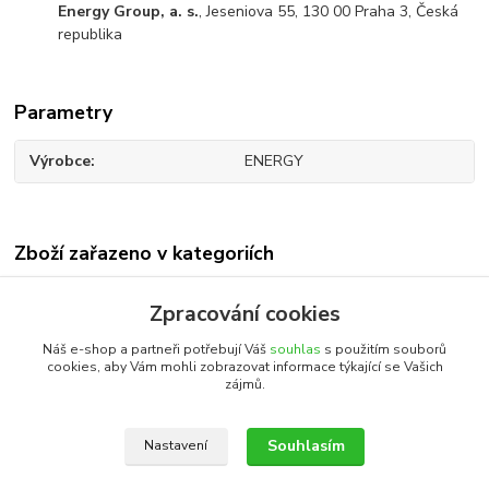
Energy Group, a. s.
, Jeseniova 55, 130 00 Praha 3, Česká
republika
Parametry
Výrobce
ENERGY
Zboží zařazeno v kategoriích
Všechny produkty
Zpracování cookies
Aromaterapie
Náš e-shop a partneři potřebují Váš
souhlas
s použitím souborů
cookies, aby Vám mohli zobrazovat informace týkající se Vašich
zájmů.
Katalog internetových obchodů
Souhlasím
Nastavení
Upravit sběr cookies.