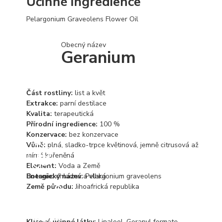
Účinné ingredience
Pelargonium Graveolens Flower Oil
Obecný název
Geranium
Část rostliny:
list a květ
Extrakce:
parní destilace
Kvalita:
terapeutická
Přírodní ingredience:
100 %
Konzervace:
bez konzervace
Vůně:
plná, sladko-trpce květinová, jemně citrusová až
mírně kořeněná
Element:
Voda a Země
Energie:
Botanický název:
chladná a vlhká
Pelargonium graveolens
Země původu:
Jihoafrická republika
Klíčové účinné látky:
Linalool, Geranyl formate,