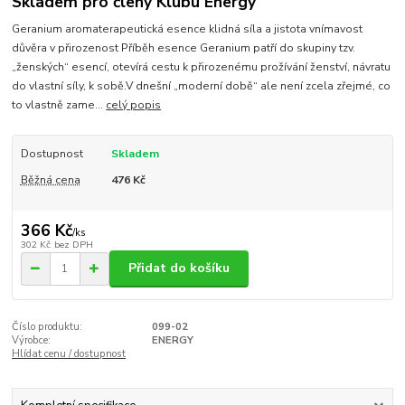
Skladem pro členy Klubu Energy
Geranium aromaterapeutická esence klidná síla a jistota vnímavost
důvěra v přirozenost Příběh esence Geranium patří do skupiny tzv.
„ženských“ esencí, otevírá cestu k přirozenému prožívání ženství, návratu
do vlastní síly, k sobě.V dnešní „moderní době“ ale není zcela zřejmé, co
to vlastně zame...
celý popis
Dostupnost
Skladem
Běžná cena
476 Kč
366 Kč
/
ks
302 Kč
bez DPH
Přidat do košíku
Číslo produktu:
099-02
Výrobce:
ENERGY
Hlídat cenu / dostupnost