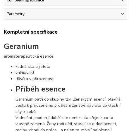
Kompletní specifikace
Parametry
Kompletní specifikace
Geranium
aromaterapeutická esence
klidná síla a jistota
vnímavost
důvěra v přirozenost
Příběh esence
Geranium patří do skupiny tzv. „ženských“ esencí, otevírá
cestu k přirozenému prožívání ženství, návratu do vlastní
síly, k sobě.
V dnešní „moderní době“ ale není zcela zřejmé, co to
vlastně zamená. Ženy rodí děti, starají se o domácnost,
rodinu, chodí do práce… a nejen to, mívají naloženo i