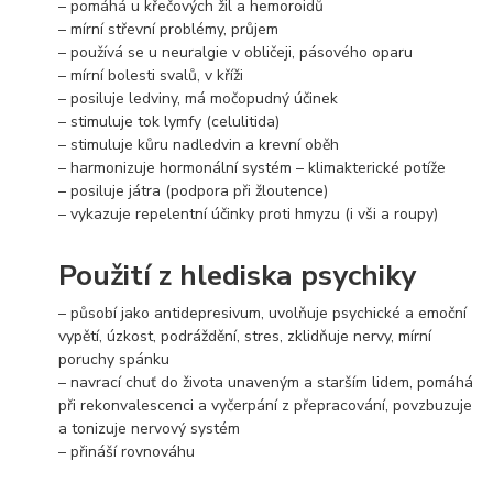
– pomáhá u křečových žil a hemoroidů
– mírní střevní problémy, průjem
– používá se u neuralgie v obličeji, pásového oparu
– mírní bolesti svalů, v kříži
– posiluje ledviny, má močopudný účinek
– stimuluje tok lymfy (celulitida)
– stimuluje kůru nadledvin a krevní oběh
– harmonizuje hormonální systém – klimakterické potíže
– posiluje játra (podpora při žloutence)
– vykazuje repelentní účinky proti hmyzu (i vši a roupy)
Použití z hlediska psychiky
– působí jako antidepresivum, uvolňuje psychické a emoční
vypětí, úzkost, podráždění, stres, zklidňuje nervy, mírní
poruchy spánku
– navrací chuť do života unaveným a starším lidem, pomáhá
při rekonvalescenci a vyčerpání z přepracování, povzbuzuje
a tonizuje nervový systém
– přináší rovnováhu