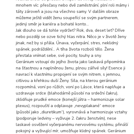
mnohem víc: přesčasy nebo dvě zaměstnání, plní roli mámy i
táty zároveň a jsou na všechno samy. V dalším obraze
můžeme ještě vidět ženu soupeřící se svým partnerem,
jediný směr je kariéra a bohaté konto…
Jak dlouho se dá tohle vydržet? Rok, dva, deset let? Dříve
nebo později se ozve tichý hlas nitra. Něco je v životě ženy
jinak, než by si přála. Únava, vyčerpání, stres, neklidný
spánek, podráždění... A tíha života rozbolí tělo. Žena
přestala vnímat sebe, své pocity, touhy a sny.
Geránium vstoupí do jejího života jako laskavá připomínka
na šťastnou a naplněnou ženu, plnou zářivé síly! Esence ji
navrací k vlastnímu propojení se svým nitrem, s jemnou,
citlivou a křehkou duší Ženy. Síla, na kterou geránium
rozpomíná, voní po růžích, voní po Lásce, která naplňuje a
uzdravuje srdce (blahodárně působí na srdeční čakru),
zklidňuje prudké emoce (konejší játra – harmonizuje solar
plexus), rozpouští a odplavuje „nevyplakané“ emoce
(působí jako „diuretikum“), vyrovnává a harmonizuje vztahy
(podporuje ledviny – vyživuje 2. čakru ženstvím), nese
laskavé osvěžení vyčerpanému nervovému systému, přináší
pokojný a vyživující mír, umožňuje klidný spánek. Geránium