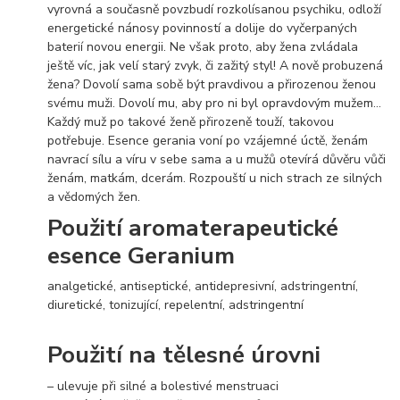
vyrovná a současně povzbudí rozkolísanou psychiku, odloží
energetické nánosy povinností a dolije do vyčerpaných
baterií novou energii. Ne však proto, aby žena zvládala
ještě víc, jak velí starý zvyk, či zažitý styl! A nově probuzená
žena? Dovolí sama sobě být pravdivou a přirozenou ženou
svému muži. Dovolí mu, aby pro ni byl opravdovým mužem…
Každý muž po takové ženě přirozeně touží, takovou
potřebuje. Esence gerania voní po vzájemné úctě, ženám
navrací sílu a víru v sebe sama a u mužů otevírá důvěru vůči
ženám, matkám, dcerám. Rozpouští u nich strach ze silných
a vědomých žen.
Použití aromaterapeutické
esence Geranium
analgetické, antiseptické, antidepresivní, adstringentní,
diuretické, tonizující, repelentní, adstringentní
Použití na tělesné úrovni
– ulevuje při silné a bolestivé menstruaci