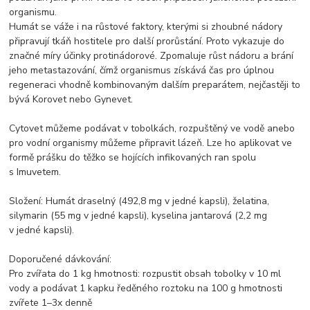
organismu.
Humát se váže i na růstové faktory, kterými si zhoubné nádory
připravují tkáň hostitele pro další prorůstání. Proto vykazuje do
značné míry účinky protinádorové. Zpomaluje růst nádoru a brání
jeho metastazování, čímž organismus získává čas pro úplnou
regeneraci vhodně kombinovaným dalším preparátem, nejčastěji to
bývá Korovet nebo Gynevet.
Cytovet můžeme podávat v tobolkách, rozpuštěný ve vodě anebo
pro vodní organismy můžeme připravit lázeň. Lze ho aplikovat ve
formě prášku do těžko se hojících infikovaných ran spolu
s Imuvetem.
Složení: Humát draselný (492,8 mg v jedné kapsli), želatina,
silymarin (55 mg v jedné kapsli), kyselina jantarová (2,2 mg
v jedné kapsli).
Doporučené dávkování:
Pro zvířata do 1 kg hmotnosti: rozpustit obsah tobolky v 10 ml
vody a podávat 1 kapku ředěného roztoku na 100 g hmotnosti
zvířete 1–3x denně