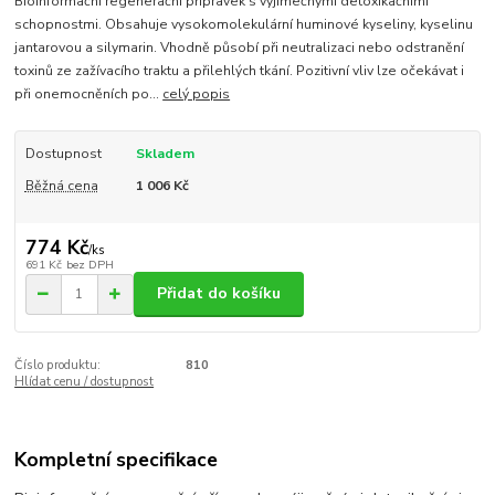
Bioinformační regenerační přípravek s výjimečnými detoxikačními
schopnostmi. Obsahuje vysokomolekulární huminové kyseliny, kyselinu
jantarovou a silymarin. Vhodně působí při neutralizaci nebo odstranění
toxinů ze zažívacího traktu a přilehlých tkání. Pozitivní vliv lze očekávat i
při onemocněních po...
celý popis
Dostupnost
Skladem
Běžná cena
1 006 Kč
774 Kč
/
ks
691 Kč
bez DPH
Přidat do košíku
Číslo produktu:
810
Hlídat cenu / dostupnost
Kompletní specifikace