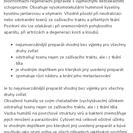
Bioinformační regenerační přípravek s výjimečnými detoxikačními
schopnostmi. Obsahuje vysokomolekulární huminové kyseliny,
kyselinu jantarovou a silymarin. Vhodně působí při neutralizaci
nebo odstranění toxinů ze zažívacího traktu a přilehlých tkání.
Pozitivní vliv lze očekávat i při onemocněních pohybového
aparátu, při artrózách a degeneraci kostí a kloubů.
nejuniverzálnější preparát vhodný bez výjimky pro všechny
druhy zvířat
odstraňují toxiny nejen ze zažívacího traktu, ale i z tkání
těla
je vhodným doplňkem pro kterýkoli jiný uvedený preparát
zpomaluje růst nádoru a brání jeho metastazování
Je to nejuniverzálnější preparát vhodný bez výjimky pro všechny
druhy zvířat.
Obsažené humáty se svým chelatačním (vychytávacím) účinkem
odstraňují toxiny nejen ze zažívacího traktu, ale i z tkání těla.
Vazba humátů na povrchové struktury virů a bakterií znemožňuje
jejich množení a parazitování. Cytovet má celkově očistné účinky.
Je vhodným doplňkem pro kterýkoli jiný uvedený preparát a bývá
používán jako první volba ve všech případech jakéhokoli postižení