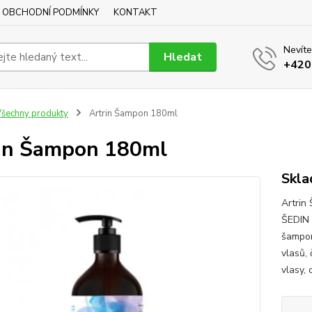
OBCHODNÍ PODMÍNKY
KONTAKT
Nevíte
Hledat
+420
šechny produkty
Artrin Šampon 180ml
in Šampon 180ml
Skla
Artri
ŠEDIN
šampon
vlasů, 
vlasy,