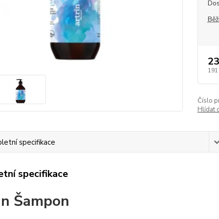
Dos
Běž
23
191
Číslo p
Hlídat 
etní specifikace
tní specifikace
in Šampon