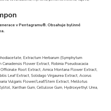
ampon
egenerace v Pentagramu®. Obsahuje bylinné
ka.
mphodiacetate, Extractum Herbarum (Symphytum
n Canadensis Flower Extract, Robinia Pseudoacacia
Officinale Root Extract, Arnica Montana Flower Extract,
ilis Leaf Extract, Solidago Virgaurea Extract, Acorus
aria Vulgaris Flower/Leaf/Stem Extract, Melilotus
Xylitol, Xanthan Gum, Cellulose Gum, Hydroxyethyl Urea,