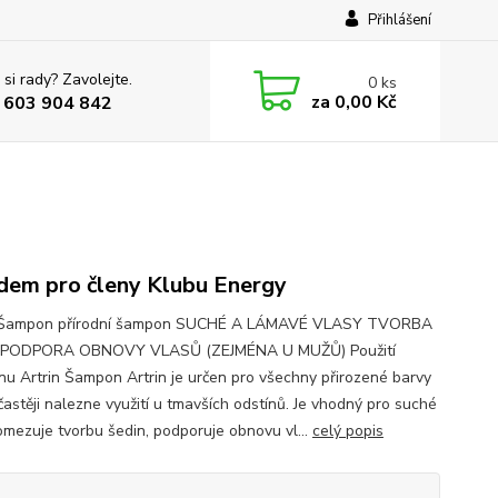
Přihlášení
 si rady? Zavolejte.
0
ks
za
0,00 Kč
 603 904 842
dem pro členy Klubu Energy
n Šampon přírodní šampon SUCHÉ A LÁMAVÉ VLASY TVORBA
 PODPORA OBNOVY VLASŮ (ZEJMÉNA U MUŽŮ) Použití
u Artrin Šampon Artrin je určen pro všechny přirozené barvy
častěji nalezne využití u tmavších odstínů. Je vhodný pro suché
 omezuje tvorbu šedin, podporuje obnovu vl...
celý popis