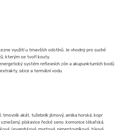
lezne využití u tmavších odstínů. Je vhodný pro suché
ů, kterým se tvoří kouty.
energetický systém reflexních zón a akupunkturních bodů
xtrakty, silice a termální vodu.
 trnovník akát, tužebník jilmový, arnika horská, kopr
řín vznešený, pískavice řecké seno, komonice lékařská,
rčálová, levandulová, myrtová, pimentovníková, tújová,