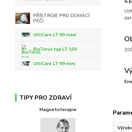
Zp
Uch
PŘÍSTROJE PRO DOMÁCÍ
dat
PÉČI
UltiCare LT-99 maxi
Ob
BioTorus typ LT-100
200
UltiCare LT-99 mini
Vý
Ene
TIPY PRO ZDRAVÍ
Magnetoterapie
Param
Výrob