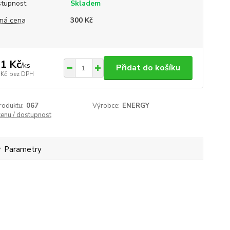
tupnost
Skladem
ná cena
300 Kč
1 Kč
/
ks
Přidat do košíku
 Kč
bez DPH
roduktu:
067
Výrobce:
ENERGY
cenu / dostupnost
Parametry