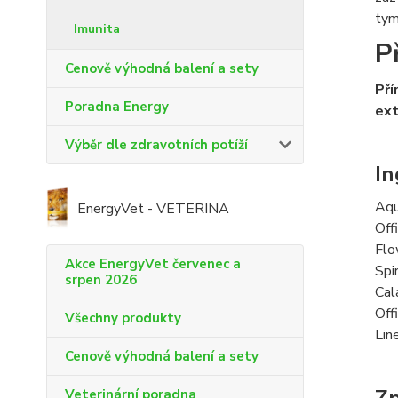
tym
Imunita
P
Cenově výhodná balení a sety
Pří
Poradna Energy
ext
Výběr dle zdravotních potíží
In
Aqu
EnergyVet - VETERINA
Off
Flo
Akce EnergyVet červenec a
Spi
srpen 2026
Cal
Off
Všechny produkty
Lin
Cenově výhodná balení a sety
Veterinární poradna