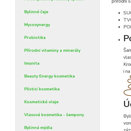
přírodní
Bylinné čaje
SU
TV
Mycosynergy
PO
P
Probiotika
Šam
Přírodní vitaminy a minerály
vla
Imunita
Kro
i n
Beauty Energy kosmetika
Pěsticí kosmetika
Ú
Kosmetické oleje
Vlasová kosmetika - šampony
Byl
von
Bylinná mýdla
záz