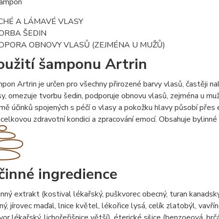
 šampon
CHÉ A LÁMAVÉ VLASY
ORBA ŠEDIN
DPORA OBNOVY VLASŮ (ZEJMÉNA U MUŽŮ)
oužití šamponu Artrin
pon Artrin je určen pro všechny přirozené barvy vlasů, častěji na
sy, omezuje tvorbu šedin, podporuje obnovu vlasů, zejména u muž
mě účinků spojených s péčí o vlasy a pokožku hlavy působí přes 
a celkovou zdravotní kondici a zpracování emocí. Obsahuje bylinné e
činné ingredience
inný extrakt (kostival lékařský, puškvorec obecný, turan kanadský,
ný, jírovec maďal, lnice květel, lékořice lysá, celík zlatobýl, vav
vor lékařský, lichořeřišnice větší), éterické silice (benzoeová, b