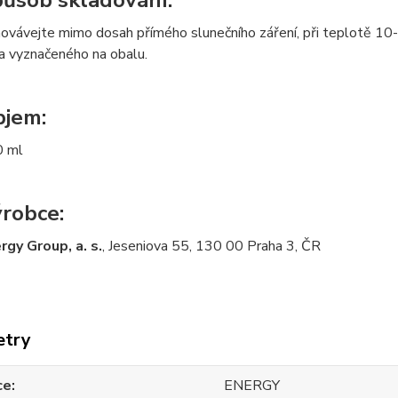
ůsob skladování:
ovávejte mimo dosah přímého slunečního záření, při teplotě 10
a vyznačeného na obalu.
jem:
 ml
robce:
rgy Group, a. s.
, Jeseniova 55, 130 00 Praha 3, ČR
etry
ce
ENERGY