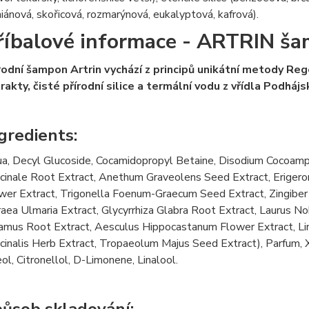
iánová, skořicová, rozmarýnová, eukalyptová, kafrová).
říbalové informace - ARTRIN š
rodní šampon Artrin vychází z principů unikátní metody R
rakty, čisté přírodní silice a termální vodu z vřídla Podhájs
gredients:
a, Decyl Glucoside, Cocamidopropyl Betaine, Disodium Cocoa
icinale Root Extract, Anethum Graveolens Seed Extract, Erigero
wer Extract, Trigonella Foenum-Graecum Seed Extract, Zingiber 
raea Ulmaria Extract, Glycyrrhiza Glabra Root Extract, Laurus Nob
amus Root Extract, Aesculus Hippocastanum Flower Extract, Lin
icinalis Herb Extract, Tropaeolum Majus Seed Extract), Parfum, 
eol, Citronellol, D-Limonene, Linalool.