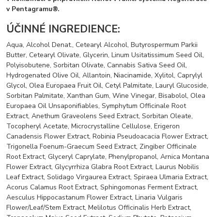
v Pentagramu®.
ÚČINNÉ INGREDIENCE:
Aqua, Alcohol Denat., Cetearyl Alcohol, Butyrospermum Parkii
Butter, Cetearyl Olivate, Glycerin, Linum Usitatissimum Seed Oil,
Polyisobutene, Sorbitan Olivate, Cannabis Sativa Seed Oil,
Hydrogenated Olive Oil, Allantoin, Niacinamide, Xylitol, Caprylyl
Glycol, Olea Europaea Fruit Oil, Cetyl Palmitate, Lauryl Glucoside,
Sorbitan Palmitate, Xanthan Gum, Wine Vinegar, Bisabolol, Olea
Europaea Oil Unsaponifiables, Symphytum Officinale Root
Extract, Anethum Graveolens Seed Extract, Sorbitan Oleate,
Tocopheryl Acetate, Microcrystalline Cellulose, Erigeron
Canadensis Flower Extract, Robinia Pseudoacacia Flower Extract,
Trigonella Foenum-Graecum Seed Extract, Zingiber Officinale
Root Extract, Glyceryl Caprylate, Phenylpropanol, Arnica Montana
Flower Extract, Glycyrrhiza Glabra Root Extract, Laurus Nobilis
Leaf Extract, Solidago Virgaurea Extract, Spiraea Ulmaria Extract,
Acorus Calamus Root Extract, Sphingomonas Ferment Extract,
Aesculus Hippocastanum Flower Extract, Linaria Vulgaris
Flower/Leaf/Stem Extract, Melilotus Officinalis Herb Extract,