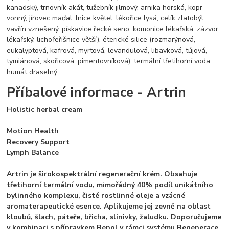
kanadský, trnovník akát, tužebník jilmový, arnika horská, kopr
vonný, jírovec maďal, lnice květel, lékořice lysá, celík zlatobýl,
vavřín vznešený, pískavice řecké seno, komonice lékařská, zázvor
lékařský, lichořeřišnice větší), éterické silice (rozmarýnová,
eukalyptová, kafrová, myrtová, levandulová, libavková, tújová,
tymiánová, skořicová, pimentovníková), termální třetihorní voda,
humát draselný.
Příbalové informace - Artrin
Holistic herbal cream
Motion Health
Recovery Support
Lymph Balance
Artrin je širokospektrální regenerační krém. Obsahuje
třetihorní termální vodu, mimořádný 40% podíl unikátního
bylinného komplexu, čisté rostlinné oleje a vzácné
aromaterapeutické esence. Aplikujeme jej zevně na oblast
kloubů, šlach, páteře, břicha, slinivky, žaludku. Doporučujeme
v kombinaci s přípravkem Renol v rámci systému Regenerace