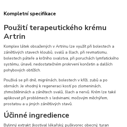
Kompletní specifikace
Použití terapeutického krému
Artrin
Komplex látek obsažených v Artrinu lze využít při bolestech a
zánětlivých stavech kloubů, svalů a šlach, při revmatismu,
bolestech páteře a krčního svalstva, při poruchách lymfatického
systému, únavě, nedostatečném prokrvení končetin a dalších
pohybových obtížích.
Používá se při dně, migrénách, bolestech v kříži, zubů a po
obrnách. Je vhodný k regeneraci kostí po zlomeninách,
zhmožděninách a zánětech svalů, šlach a nervů. Krém lze také
aplikovat při problémech s ledvinami, močovým měchýřem,
prostatou a u jiných zánětlivých stavů.
Účinné ingredience
Bylinný extrakt (kostival lékařský, puškvorec obecný, turan