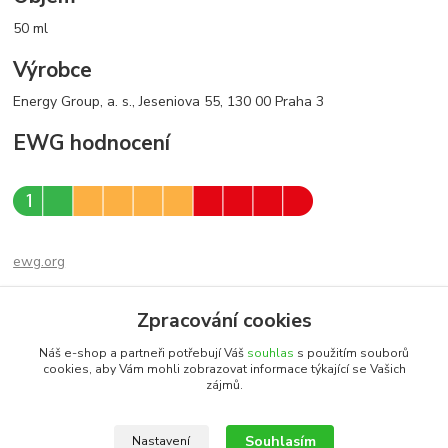
50 ml
Výrobce
Energy Group, a. s., Jeseniova 55, 130 00 Praha 3
EWG hodnocení
ewg.org
EAN – 8594069932034
Zpracování cookies
Náš e-shop a partneři potřebují Váš
souhlas
s použitím souborů
Zboží zařazeno v kategoriích
cookies, aby Vám mohli zobrazovat informace týkající se Vašich
zájmů.
Všechny produkty
Pentagram - regenerační krémy
Souhlasím
Nastavení