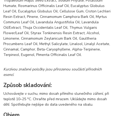
Tropaeolum Majus Seed Extract, Sodium Phytate, Potassium
Humate, Rosmarinus Officinalis Leaf Oil, Eucalyptus Globulus
Leaf Oil, Eucalyptus Globulus Oil, Cellulose Gum, Croton Lechleri
Resin Extract, Pinene, Cinnamomum Camphora Bark Oil, Myrtus
Communis Leaf Oil, Lavandula Angustifolia Oil, Lavandula
Oil/Extract, Thuja Occidentalis Leaf Oil, Thymus Vulgaris
Flower/Leaf Oil, Styrax Tonkinensis Resin Extract, Alcohol,
Limonene, Cinnamomum Zeylanicum Bark Oil, Gaultheria
Procumbens Leaf Oil, Methyl Salicylate, Linalool, Linalyl Acetate,
Cinnamal, Camphor, Beta-Caryophyllene, Alpha-Terpinene,
Terpineol, Eugenol, Pimenta Officinalis Leaf Oil.
Kurzívou značené položky jsou přirozenou součástí přírodních
esencí.
Způsob skladování:
Uchovávejte v suchu, mimo dosah přímého slunečního záření, při
teplotě 10–25 °C. Chraňte před mrazem. Ukládejte mimo dosah
dětí. Spotřebujte nejlépe do data uvedeného na obalu.
Objem