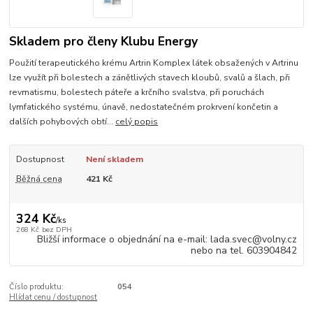
Skladem pro členy Klubu Energy
Použití terapeutického krému Artrin Komplex látek obsažených v Artrinu
lze využít při bolestech a zánětlivých stavech kloubů, svalů a šlach, při
revmatismu, bolestech páteře a krčního svalstva, při poruchách
lymfatického systému, únavě, nedostatečném prokrvení končetin a
dalších pohybových obtí...
celý popis
Dostupnost
Není skladem
Běžná cena
421 Kč
324 Kč
/
ks
268 Kč
bez DPH
Bližší informace o objednání na e-mail: lada.svec@volny.cz
nebo na tel. 603904842
Číslo produktu:
054
Hlídat cenu / dostupnost